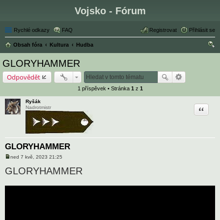
Vojsko - Fórum
Rychlé odkazy
FAQ
Registrovat
Přihlásit se
Obsah fóra
Kultura
Hudba
led
GLORYHAMMER
at
Odpovědět
1 příspěvek • Stránka
1
z
1
Ryšák
Citace
Nadrotmistr
GLORYHAMMER
ned 7 kvě, 2023 21:25
P
ř
GLORYHAMMER
í
s
p
ě
v
e
k