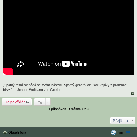
„Špatný tesař se hádá se svými nástroji. Špatný generál viní své vojáky z prohrané
bitvy.“ — Johann Wolfgang von Goethe
Odpovědět
1 příspěvek • Stránka
1
z
1
Přejít na
Obsah fóra
Tým