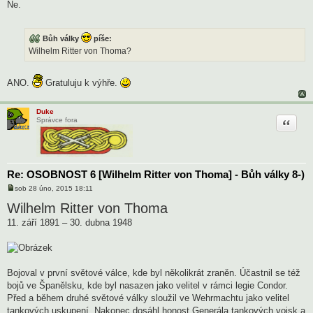
e
Ne.
k
Bůh války
píše:
Wilhelm Ritter von Thoma?
ANO.
Gratuluju k výhře.
Duke
Citace
Správce fora
Re: OSOBNOST 6 [Wilhelm Ritter von Thoma] - Bůh války 8-)
sob 28 úno, 2015 18:11
P
ř
Wilhelm Ritter von Thoma
í
s
11. září 1891 – 30. dubna 1948
p
ě
v
e
k
Bojoval v první světové válce, kde byl několikrát zraněn. Účastnil se též
bojů ve Španělsku, kde byl nasazen jako velitel v rámci legie Condor.
Před a během druhé světové války sloužil ve Wehrmachtu jako velitel
tankových uskupení. Nakonec dosáhl honost Generála tankových vojsk a