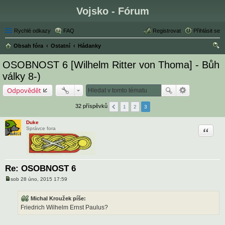
Vojsko - Fórum
Rychlé odkazy
FAQ
Registrovat
Přihlásit se
Obsah fóra
Ostatní
Hádanky
led
OSOBNOST 6 [Wilhelm Ritter von Thoma] - Bůh
at
války 8-)
Odpovědět
32 příspěvků
1
2
3
Duke
Citace
Správce fora
Re: OSOBNOST 6
sob 28 úno, 2015 17:59
P
ř
í
Michal Kroužek píše:
s
Friedrich Wilhelm Ernst Paulus?
p
ě
v