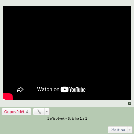
Odpovědět
1 příspěvek • Stránka
1
z
1
Přejít na