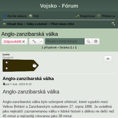
Vojsko - Fórum
Rychlé odkazy
FAQ
Registrovat
Přihlásit se
Obsah fóra
Války a období
Před rokem 1914
led
Anglo-zanzibarská válka
at
Odpovědět
1 příspěvek • Stránka
1
z
1
Lexic
Citace
Desátník
Anglo-zanzibarská válka
pát 7 dub, 2023 8:15
P
ř
Anglo-zanzibarská válka
í
s
p
Anglo-zanzibarská válka bylo ozbrojené střetnutí, které vypuklo mezi
ě
v
Velkou Británií a Zanzibarským sultanátem 27. srpna 1896. Je uváděná
e
jako nejkratší zaznamenanou válku v lidské historii s délkou ne delší než
k
45 minut a nejčastěji citovanou jako 38 minut.