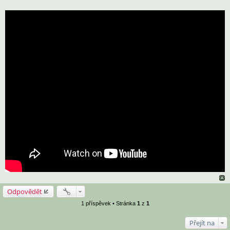
Odpovědět
1 příspěvek • Stránka
1
z
1
Přejít na