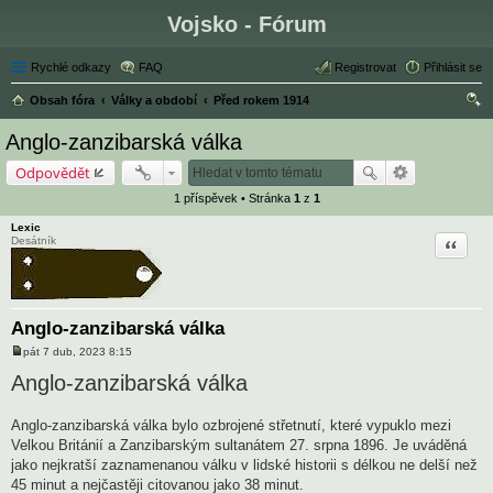
Vojsko - Fórum
Rychlé odkazy
FAQ
Registrovat
Přihlásit se
Obsah fóra
Války a období
Před rokem 1914
led
Anglo-zanzibarská válka
at
Odpovědět
1 příspěvek • Stránka
1
z
1
Lexic
Citace
Desátník
Anglo-zanzibarská válka
pát 7 dub, 2023 8:15
P
ř
Anglo-zanzibarská válka
í
s
p
Anglo-zanzibarská válka bylo ozbrojené střetnutí, které vypuklo mezi
ě
v
Velkou Británií a Zanzibarským sultanátem 27. srpna 1896. Je uváděná
e
jako nejkratší zaznamenanou válku v lidské historii s délkou ne delší než
k
45 minut a nejčastěji citovanou jako 38 minut.