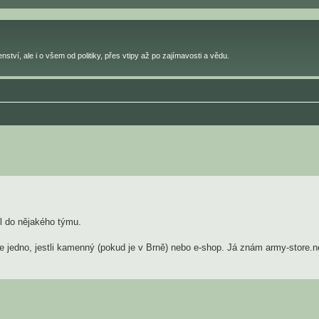
ství, ale i o všem od politiky, přes vtipy až po zajímavosti a vědu.
il do nějakého týmu.
Je jedno, jestli kamenný (pokud je v Brně) nebo e-shop. Já znám army-store.