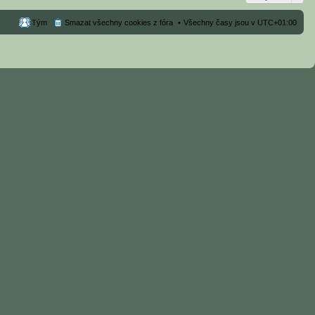
Tým
Smazat všechny cookies z fóra
Všechny časy jsou v
UTC+01:00