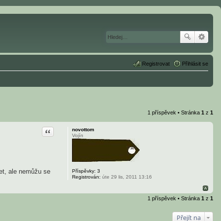
Registrovat
Přihlásit se
1 příspěvek • Stránka
1
z
1
Citace
novottom
Vojín
net, ale nemůžu se
Příspěvky:
3
Registrován:
úte 29 lis, 2011 13:16
1 příspěvek • Stránka
1
z
1
Přejít na