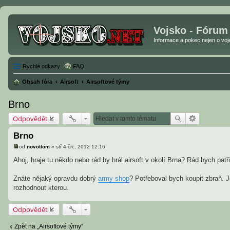
Vojsko - Fórum
Informace a pokec nejen o vojen
Rychlé odkazy
FAQ
Obsah fóra
Airsoft
Airsoftové týmy
Brno
Odpovědět
Brno
od
novottom
»
stř 4 črc, 2012 12:16
P
ř
Ahoj, hraje tu někdo nebo rád by hrál airsoft v okolí Brna? Rád bych patř
í
s
p
Znáte nějaký opravdu dobrý
army shop
? Potřeboval bych koupit zbraň. 
ě
rozhodnout kterou.
v
e
k
Odpovědět
Zpět na „Airsoftové týmy“