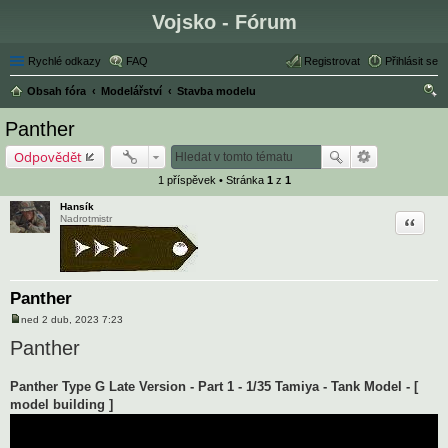
Vojsko - Fórum
Rychlé odkazy
FAQ
Registrovat
Přihlásit se
Obsah fóra
Modelářství
Stavba modelu
led
Panther
at
Odpovědět
1 příspěvek • Stránka
1
z
1
Hansík
Citace
Nadrotmistr
Panther
ned 2 dub, 2023 7:23
P
ř
Panther
í
s
p
Panther Type G Late Version - Part 1 - 1/35 Tamiya - Tank Model - [
ě
v
model building ]
e
k