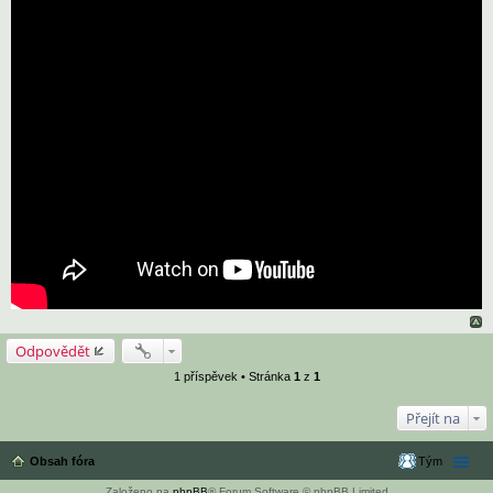
Odpovědět
1 příspěvek • Stránka
1
z
1
Přejít na
Obsah fóra
Tým
Založeno na
phpBB
® Forum Software © phpBB Limited