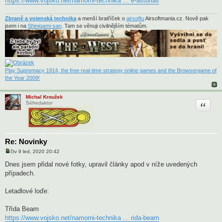
https://www.vojsko.net/namorni-technika ... e-asturias
Zbraně a vojenská technika
a menší bratříček o
airsoftu
Airsoftmania.cz. Nově pak
jsem i na
Shinigami-san
. Tam se věnuji civilnějším tématům.
Play Supremacy 1914, the free real-time strategy online games and the Browsergame of
the Year 2009!
Michal Kroužek
Citace
Šéfredaktor
Re: Novinky
čtv 9 led, 2020 20:42
P
ř
Dnes jsem přidal nové fotky, upravil články apod v níže uvedených
í
případech.
s
p
ě
Letadlové loďe:
v
e
k
Třída Bearn
https://www.vojsko.net/namorni-technika ... rida-bearn