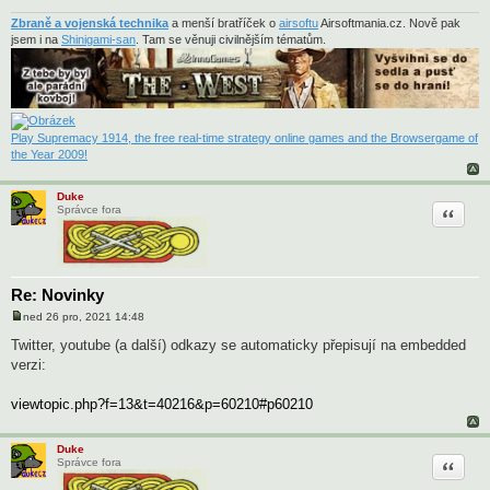
Zbraně a vojenská technika
a menší bratříček o
airsoftu
Airsoftmania.cz. Nově pak
jsem i na
Shinigami-san
. Tam se věnuji civilnějším tématům.
Play Supremacy 1914, the free real-time strategy online games and the Browsergame of
the Year 2009!
Duke
Citace
Správce fora
Re: Novinky
ned 26 pro, 2021 14:48
P
ř
Twitter, youtube (a další) odkazy se automaticky přepisují na embedded
í
verzi:
s
p
ě
viewtopic.php?f=13&t=40216&p=60210#p60210
v
e
k
Duke
Citace
Správce fora