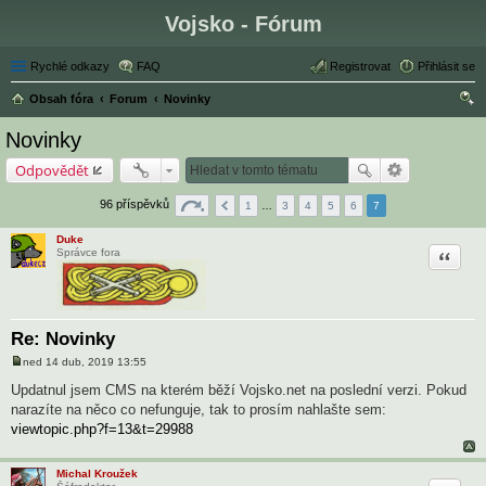
Vojsko - Fórum
Rychlé odkazy
FAQ
Registrovat
Přihlásit se
Obsah fóra
Forum
Novinky
led
Novinky
at
Odpovědět
96 příspěvků
1
…
3
4
5
6
7
Duke
Citace
Správce fora
Re: Novinky
ned 14 dub, 2019 13:55
P
ř
Updatnul jsem CMS na kterém běží Vojsko.net na poslední verzi. Pokud
í
narazíte na něco co nefunguje, tak to prosím nahlašte sem:
s
p
viewtopic.php?f=13&t=29988
ě
v
e
Michal Kroužek
k