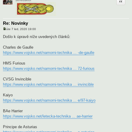
Citace
Šéfredaktor
Re: Novinky
úte 7 led, 2020 19:00
P
ř
Došlo k úpravě níže uvedených článků:
í
s
p
Charles de Gaulle
ě
https://www.vojsko.net/namorni-technika ... -de-gaulle
v
e
k
HMS Furious
https://www.vojsko.net/namorni-technika ... 72-furious
CVSG Invincible
https://www.vojsko.net/namorni-technika ... invincible
Kaiyo
https://www.vojsko.net/namorni-technika ... e/97-kaiyo
BAe Harrier
https://www.vojsko.net/letecka-technika ... ae-harrier
Principe de Asturias