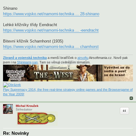
Shinano
https://www.vojsko.net/namorni-technika ... 28-shinano
Lehké křižníky třídy Eendracht
https://www.vojsko.net/namorni-technika ... -eendracht
Bitevní křižník Scharnhorst (1935)
https://www.vojsko.net/namorni-technika ... charnhorst
Zbraně a vojenská technika
a menší bratříček o
airsoftu
Airsoftmania.cz. Nově pak
jsem i na
Shinigami-san
. Tam se věnuji civilnějším tématům.
Play Supremacy 1914, the free real-time strategy online games and the Browsergame of
the Year 2009!
Michal Kroužek
Citace
Šéfredaktor
Re: Novinky