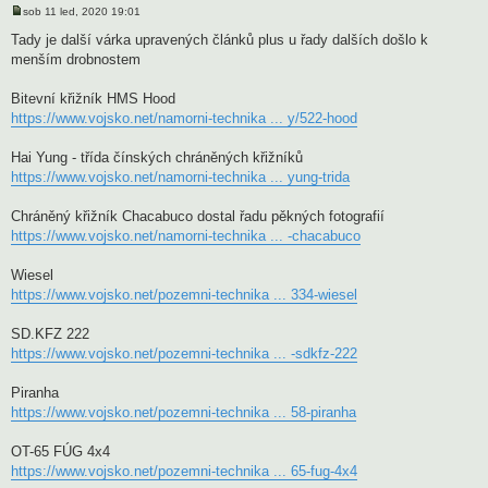
sob 11 led, 2020 19:01
P
ř
Tady je další várka upravených článků plus u řady dalších došlo k
í
menším drobnostem
s
p
ě
Bitevní křižník HMS Hood
v
e
https://www.vojsko.net/namorni-technika ... y/522-hood
k
Hai Yung - třída čínských chráněných křižníků
https://www.vojsko.net/namorni-technika ... yung-trida
Chráněný křižník Chacabuco dostal řadu pěkných fotografií
https://www.vojsko.net/namorni-technika ... -chacabuco
Wiesel
https://www.vojsko.net/pozemni-technika ... 334-wiesel
SD.KFZ 222
https://www.vojsko.net/pozemni-technika ... -sdkfz-222
Piranha
https://www.vojsko.net/pozemni-technika ... 58-piranha
OT-65 FÚG 4x4
https://www.vojsko.net/pozemni-technika ... 65-fug-4x4