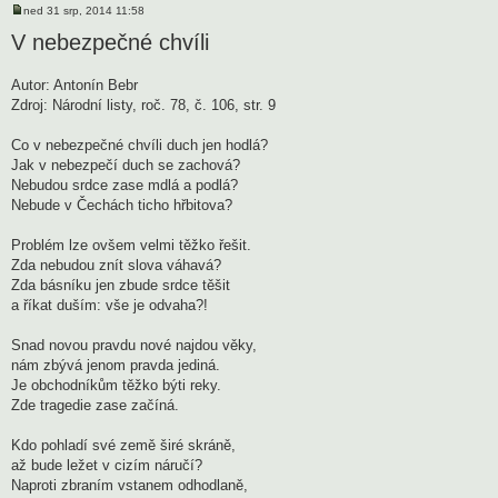
ned 31 srp, 2014 11:58
P
ř
V nebezpečné chvíli
í
s
p
Autor: Antonín Bebr
ě
v
Zdroj: Národní listy, roč. 78, č. 106, str. 9
e
k
Co v nebezpečné chvíli duch jen hodlá?
Jak v nebezpečí duch se zachová?
Nebudou srdce zase mdlá a podlá?
Nebude v Čechách ticho hřbitova?
Problém lze ovšem velmi těžko řešit.
Zda nebudou znít slova váhavá?
Zda básníku jen zbude srdce těšit
a říkat duším: vše je odvaha?!
Snad novou pravdu nové najdou věky,
nám zbývá jenom pravda jediná.
Je obchodníkům těžko býti reky.
Zde tragedie zase začíná.
Kdo pohladí své země širé skráně,
až bude ležet v cizím náručí?
Naproti zbraním vstanem odhodlaně,