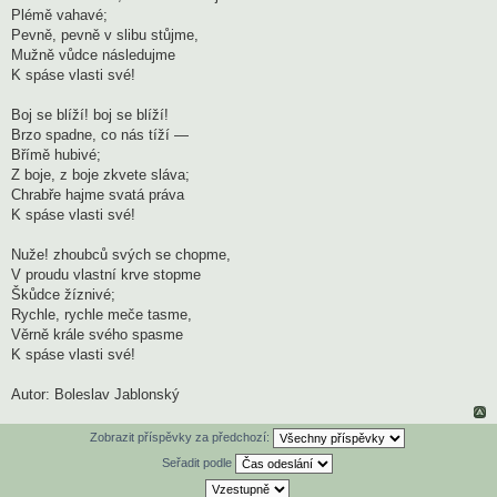
Plémě vahavé;
Pevně, pevně v slibu stůjme,
Mužně vůdce následujme
K spáse vlasti své!
Boj se blíží! boj se blíží!
Brzo spadne, co nás tíží —
Břímě hubivé;
Z boje, z boje zkvete sláva;
Chrabře hajme svatá práva
K spáse vlasti své!
Nuže! zhoubců svých se chopme,
V proudu vlastní krve stopme
Škůdce žíznivé;
Rychle, rychle meče tasme,
Věrně krále svého spasme
K spáse vlasti své!
Autor: Boleslav Jablonský
Zobrazit příspěvky za předchozí:
Seřadit podle