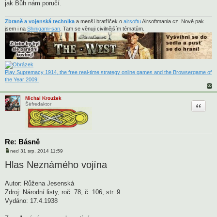
jak Bůh nám poručí.
Zbraně a vojenská technika
a menší bratříček o
airsoftu
Airsoftmania.cz. Nově pak
jsem i na
Shinigami-san
. Tam se věnuji civilnějším tématům.
Play Supremacy 1914, the free real-time strategy online games and the Browsergame of
the Year 2009!
Michal Kroužek
Citace
Šéfredaktor
Re: Básně
ned 31 srp, 2014 11:59
P
ř
Hlas Neznámého vojína
í
s
p
Autor: Růžena Jesenská
ě
v
Zdroj: Národní listy, roč. 78, č. 106, str. 9
e
Vydáno: 17.4.1938
k