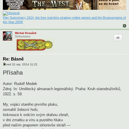
Play Supremacy 1914, the free real-time strategy online games and the Browsergame of
the Year 2009!
Michal Kroužek
Citace
Šéfredaktor
Re: Básně
ned 31 srp, 2014 11:22
P
ř
Přísaha
í
s
p
Autor: Rudolf Medek
ě
v
Zdroj: In: Umělecký almanach legionářský. Praha: Kruh starodružiníků,
e
1922. s. 59.
k
My, vojáci starého prvního pluku,
osmahlí železní hoši,
tisknouce k srdcím svým drahou zbraň,
v dni zmatku a víru a pustého hluku
před naším praporem sklonivše skráň —