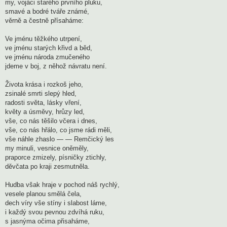
my, vojáci starého prvního pluku,
smavé a bodré tváře známé,
věrně a čestně přísaháme:
Ve jménu těžkého utrpení,
ve jménu starých křivd a běd,
ve jménu národa zmučeného
jdeme v boj, z něhož návratu není.
Života krása i rozkoš jeho,
zsinalé smrti slepý hled,
radosti světa, lásky vření,
květy a úsměvy, hrůzy led,
vše, co nás těšilo včera i dnes,
vše, co nás hřálo, co jsme rádi měli,
vše náhle zhaslo — — Remčický les
my minuli, vesnice oněměly,
praporce zmizely, písničky ztichly,
děvčata po kraji zesmutněla.
Hudba však hraje v pochod náš rychlý,
vesele planou smělá čela,
dech víry vše stíny i slabost láme,
i každý svou pevnou zdvíhá ruku,
s jasnýma očima přisaháme,