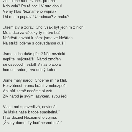
Zemdlené ráno zvonek protíná…
Kdo volá? Po té noci! V tuto dobu!
Věrný hlas Neznámého vojína?
Od místa poprav? U radnice? Z hrobu?
„Jsem živ a zdráv. Chci však být jedním z nich!
Mé srdce za všecky ty mrtvé buší.
Neštěstí chvátá k nám: jsme ve kleštích.
Na stráži bděme s odevzdanou duší!
Jsme jedna duše přec? Nás nezdolá
nepřítel nejkrutější. Národ zmořen
se osvobodil, vstal! V nás plápolá
horoucí srdce, trvá dobrý kořen.
Jsme malý národ. Chceme mír a klid.
Posvátnost hranic bránit v nebezpečí.
Ani píď země nedáme si vzít:
Živ národ je svým jazykem, svou řečí.
Vlasti má spravedlivá, nevinná!
Je láska naše k tobě spasitelná.“
Hlas dozněl Neznámého vojína:
„Životy dáme! Ty buď nesmrtelná!“