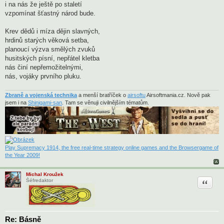
i na nás že ještě po staletí
vzpomínat šťastný národ bude.
Krev dědů i míza dějin slavných,
hrdinů starých věková setba,
planoucí výzva smělých zvuků
husitských písní, nepřátel kletba
nás činí nepřemožitelnými,
nás, vojáky prvního pluku.
Zbraně a vojenská technika
a menší bratříček o
airsoftu
Airsoftmania.cz. Nově pak
jsem i na
Shinigami-san
. Tam se věnuji civilnějším tématům.
Play Supremacy 1914, the free real-time strategy online games and the Browsergame of
the Year 2009!
Michal Kroužek
Citace
Šéfredaktor
Re: Básně