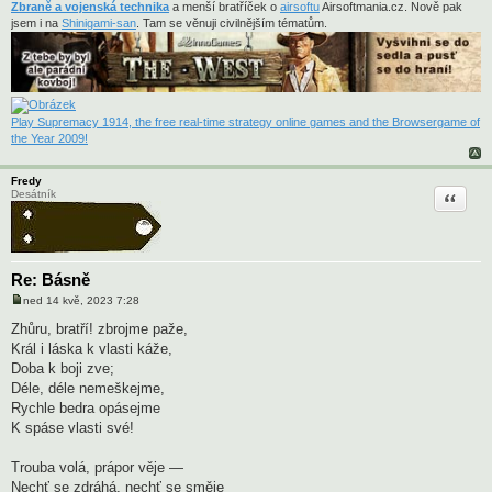
Zbraně a vojenská technika
a menší bratříček o
airsoftu
Airsoftmania.cz. Nově pak
jsem i na
Shinigami-san
. Tam se věnuji civilnějším tématům.
Play Supremacy 1914, the free real-time strategy online games and the Browsergame of
the Year 2009!
Fredy
Citace
Desátník
Re: Básně
ned 14 kvě, 2023 7:28
P
ř
Zhůru, bratří! zbrojme paže,
í
Král i láska k vlasti káže,
s
p
Doba k boji zve;
ě
Déle, déle nemeškejme,
v
e
Rychle bedra opásejme
k
K spáse vlasti své!
Trouba volá, prápor věje —
Nechť se zdráhá, nechť se směje