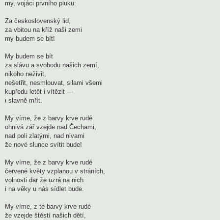
my, vojáci prvního pluku:
Za československý lid,
za vbitou na kříž naši zemi
my budem se bít!
My budem se bít
za slávu a svobodu našich zemí,
nikoho neživit,
nešetřit, nesmlouvat, silami všemi
kupředu letět i vítězit —
i slavně mřít.
My víme, že z barvy krve rudé
ohnivá zář vzejde nad Čechami,
nad poli zlatými, nad nivami
že nové slunce svítit bude!
My víme, že z barvy krve rudé
červené květy vzplanou v stráních,
volnosti dar že uzrá na nich
i na věky u nás sídlet bude.
My víme, z té barvy krve rudé
že vzejde štěstí našich dětí,