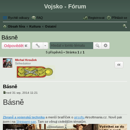
Vojsko - Fórum
Rychlé odkazy
FAQ
Registrovat
Přihlásit se
Obsah fóra
Kultura
Ostatní
led
Básně
at
Odpovědět
5 příspěvků • Stránka
1
z
1
Michal Kroužek
Citace
Šéfredaktor
Básně
ned 31 srp, 2014 11:21
P
ř
Básně
í
s
p
ě
v
Zbraně a vojenská technika
a menší bratříček o
airsoftu
Airsoftmania.cz. Nově pak
e
jsem i na
Shinigami-san
. Tam se věnuji civilnějším tématům.
k