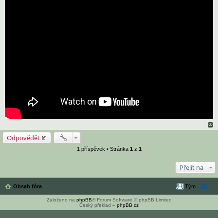
Odpovědět
1 příspěvek • Stránka
1
z
1
Přejít na
Obsah fóra
Tým
Založeno na
phpBB
® Forum Software © phpBB Limited
Český překlad –
phpBB.cz