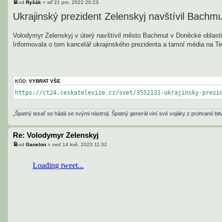
od
Ryšák
»
stř 21 pro, 2022 20:23
P
ř
Ukrajinský prezident Zelenskyj navštívil Bachm
í
s
p
Volodymyr Zelenskyj v úterý navštívil město Bachmut v Doněcké oblasti,
ě
v
Informovala o tom kancelář ukrajinského prezidenta a tamní média na Te
e
k
KÓD:
VYBRAT VŠE
https://ct24.ceskatelevize.cz/svet/3552131-ukrajinsky-prezi
„Špatný tesař se hádá se svými nástroji. Špatný generál viní své vojáky z prohrané b
Re: Volodymyr Zelenskyj
od
Ganelon
»
ned 14 kvě, 2023 11:32
P
ř
í
s
p
ě
v
e
k