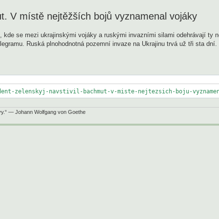
ut. V místě nejtěžších bojů vyznamenal vojáky
 kde se mezi ukrajinskými vojáky a ruskými invazními silami odehrávají ty ne
legramu. Ruská plnohodnotná pozemní invaze na Ukrajinu trvá už tři sta dní.
dent-zelenskyj-navstivil-bachmut-v-miste-nejtezsich-boju-vyzname
itvy.“ — Johann Wolfgang von Goethe