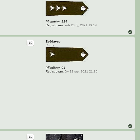
Příspěvky:
224
Registrován:
sob 23 říj, 2021 19:14
Citace
Zvědavec
Rotný
Příspěvky:
91
Registrován:
čtv 12 srp, 2021 21:35
Citace