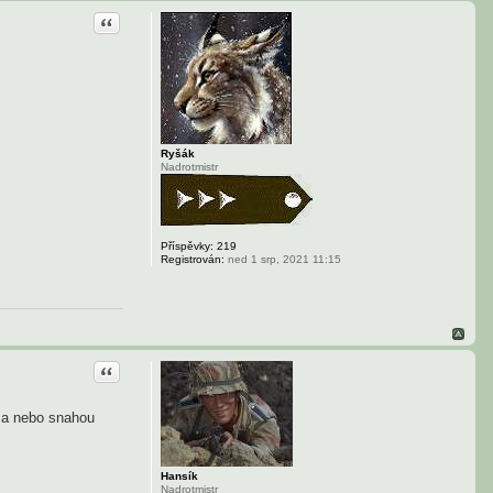
Citace
Ryšák
Nadrotmistr
Příspěvky:
219
Registrován:
ned 1 srp, 2021 11:15
Citace
í a nebo snahou
Hansík
Nadrotmistr