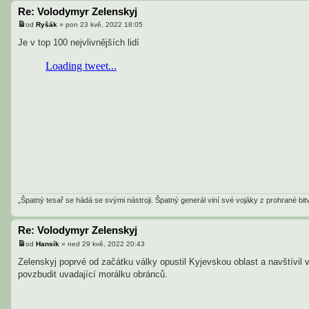
Re: Volodymyr Zelenskyj
od
Ryšák
»
pon 23 kvě, 2022 18:05
P
ř
Je v top 100 nejvlivnějších lidí
í
s
p
ě
v
e
k
„Špatný tesař se hádá se svými nástroji. Špatný generál viní své vojáky z prohrané b
Re: Volodymyr Zelenskyj
od
Hansík
»
ned 29 kvě, 2022 20:43
P
ř
Zelenskyj poprvé od začátku války opustil Kyjevskou oblast a navštívil 
í
povzbudit uvadající morálku obránců.
s
p
ě
v
e