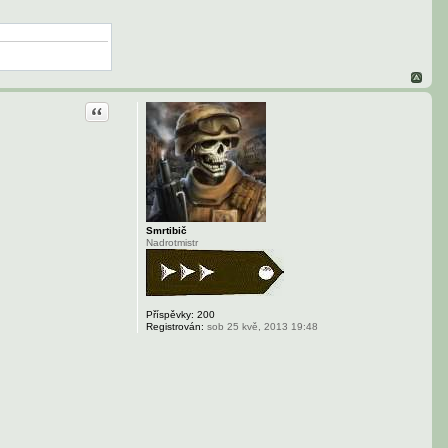
Citace
Smrtibič
Nadrotmistr
Příspěvky:
200
Registrován:
sob 25 kvě, 2013 19:48