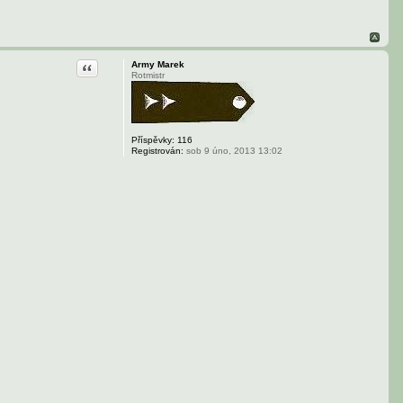
Citace
Army Marek
Rotmistr
Příspěvky:
116
Registrován:
sob 9 úno, 2013 13:02