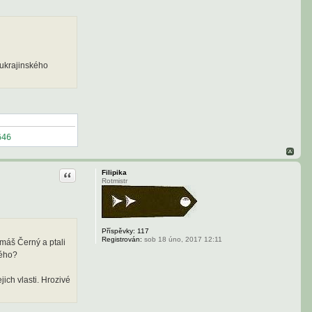
 ukrajinského
646
Citace
Filipika
Rotmistr
Příspěvky:
117
Registrován:
sob 18 úno, 2017 12:11
omáš Černý a ptali
kého?
ich vlasti. Hrozivé