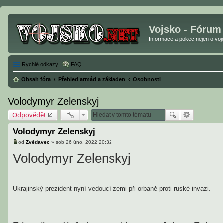
Vojsko - Fórum
Informace a pokec nejen o vojen
Rychlé odkazy
FAQ
Obsah fóra
Přehled armád a základen
Osobnosti
Volodymyr Zelenskyj
Odpovědět
Volodymyr Zelenskyj
od
Zvědavec
»
sob 26 úno, 2022 20:32
P
ř
Volodymyr Zelenskyj
í
s
p
ě
v
Ukrajinský prezident nyní vedoucí zemi při orbaně proti ruské invazi.
e
k