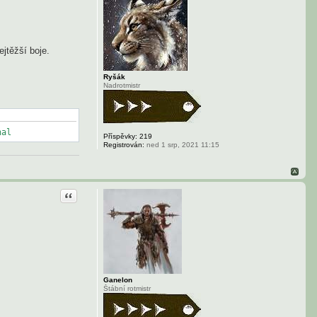
jtěžší boje.
Ryšák
Nadrotmistr
nal
Příspěvky:
219
Registrován:
ned 1 srp, 2021 11:15
Citace
Ganelon
Štábní rotmistr