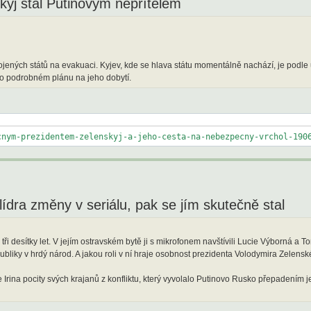
yj stal Putinovým nepřítelem
ojených států na evakuaci. Kyjev, kde se hlava státu momentálně nachází, je podle
 o podrobném plánu na jeho dobytí.
cnym-prezidentem-zelenskyj-a-jeho-cesta-na-nebezpecny-vrchol-190
lídra změny v seriálu, pak se jím skutečně stal
tři desítky let. V jejím ostravském bytě ji s mikrofonem navštívili Lucie Výborná a T
bliky v hrdý národ. A jakou roli v ní hraje osobnost prezidenta Volodymira Zelens
ina pocity svých krajanů z konfliktu, který vyvolalo Putinovo Rusko přepadením jej