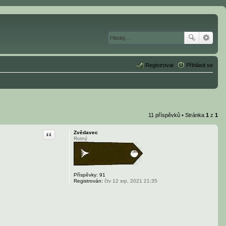
Registrovat
Přihlásit se
11 příspěvků • Stránka
1
z
1
Citace
Zvědavec
Rotný
Příspěvky:
91
Registrován:
čtv 12 srp, 2021 21:35