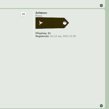
Citace
Zvědavec
Rotný
Příspěvky:
91
Registrován:
čtv 12 srp, 2021 21:35