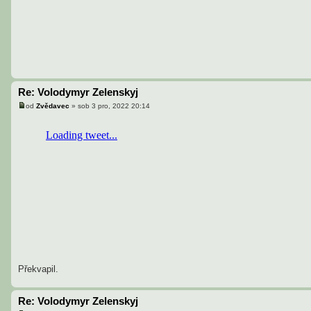
k
Re: Volodymyr Zelenskyj
od
Zvědavec
»
sob 3 pro, 2022 20:14
P
ř
í
s
p
ě
v
e
k
Překvapil.
Re: Volodymyr Zelenskyj