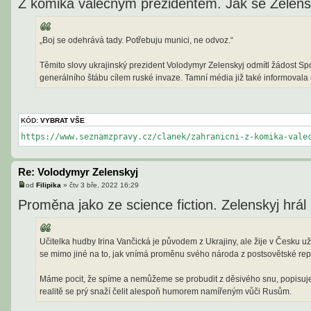
Z komika válečným prezidentem. Jak se Zelensk
„Boj se odehrává tady. Potřebuju munici, ne odvoz.“
Těmito slovy ukrajinský prezident Volodymyr Zelenskyj odmítl žádost Sp
generálního štábu cílem ruské invaze. Tamní média již také informovala
KÓD:
VYBRAT VŠE
https://www.seznamzpravy.cz/clanek/zahranicni-z-komika-vale
Re: Volodymyr Zelenskyj
od
Filipika
»
čtv 3 bře, 2022 16:29
P
ř
Proměna jako ze science fiction. Zelenskyj hrál 
í
s
p
ě
Učitelka hudby Irina Vančická je původem z Ukrajiny, ale žije v Česku už 
v
e
se mimo jiné na to, jak vnímá proměnu svého národa z postsovětské repu
k
Máme pocit, že spíme a nemůžeme se probudit z děsivého snu, popisuje Ir
realitě se prý snaží čelit alespoň humorem namířeným vůči Rusům.