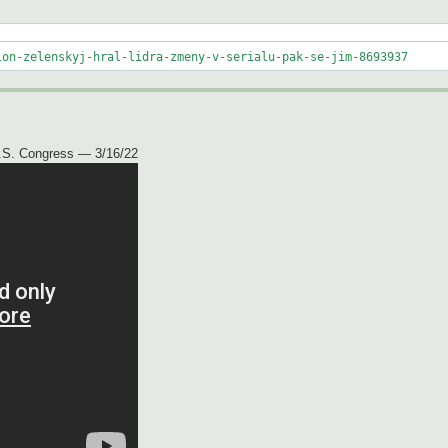
ion-zelenskyj-hral-lidra-zmeny-v-serialu-pak-se-jim-8693937
U.S. Congress — 3/16/22