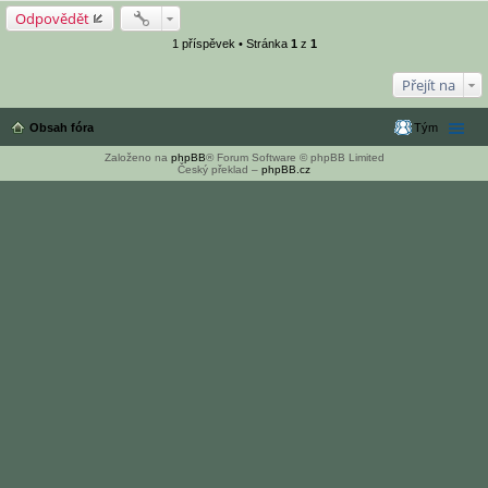
Odpovědět
1 příspěvek • Stránka
1
z
1
Přejít na
Obsah fóra
Tým
Založeno na
phpBB
® Forum Software © phpBB Limited
Český překlad –
phpBB.cz