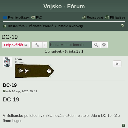
Vojsko - Fórum
Rychlé odkazy
FAQ
Registrovat
Přihlásit se
Obsah fóra
Pěchotní zbraně
Pistole revorvery
led
DC-19
at
Odpovědět
1 příspěvek • Stránka
1
z
1
Loco
Citace
Rotmistr
DC-19
sob 16 srp, 2025 20:49
P
ř
DC-19
í
s
p
ě
v
V Bulharsku po letech vznikla nová služební pistole. Jde o DC-19 ráže
e
9mm Luger.
k