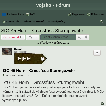
Vojsko - Fórum
Rychlé odkazy
FAQ
Registrovat
Přihlásit se
Obsah fóra
Pěchotní zbraně
Útočné pušky
led
StG 45 Horn - Grossfuss Sturmgewehr
at
Odpovědět
1 příspěvek • Stránka
1
z
1
Hansík
Citace
Nadrotmistr
StG 45 Horn - Grossfuss Sturmgewehr
ned 2 dub, 2023 7:15
P
ř
StG 45 Horn - Grossfuss Sturmgewehr
í
s
StG 45 Horn je německá útočná puška vyvíjená ke konci války, kdy se
p
Němci snažili zařadit do výzbroje řadu výrobně jednodušších zbraní. Mělo
ě
v
jít tedy o náhradu za StG44. Došlo i ke zkušebnímu nasazení
e
vyrobených pušek.
k