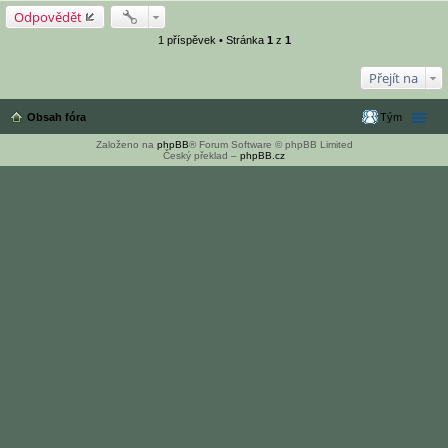
Odpovědět
1 příspěvek • Stránka
1
z
1
Přejít na
Obsah fóra
Tým
Založeno na
phpBB
® Forum Software © phpBB Limited
Český překlad –
phpBB.cz