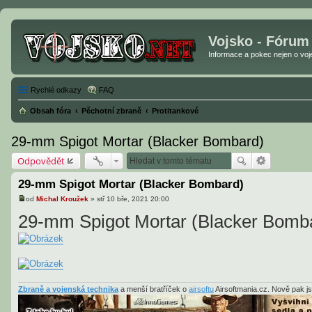
Vojsko - Fórum
Informace a pokec nejen o vojen
Rychlé odkazy
FAQ
Obsah fóra
Pěchotní zbraně
Protitankové
29-mm Spigot Mortar (Blacker Bombard)
Odpovědět
29-mm Spigot Mortar (Blacker Bombard)
od
Michal Kroužek
»
stř 10 bře, 2021 20:00
P
ř
29-mm Spigot Mortar (Blacker Bomb
í
s
p
ě
v
e
k
Zbraně a vojenská technika
a menší bratříček o
airsoftu
Airsoftmania.cz. Nově pak j