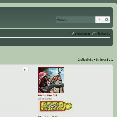
Registrovat
Přihlásit se
2 příspěvky • Stránka
1
z
1
Citace
Michal Kroužek
Šéfredaktor