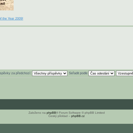
f the Year 2009!
íspěvky za předchozí:
Seřadit podle
Založeno na
phpBB
® Forum Software © phpBB Limited
Český překlad –
phpBB.cz