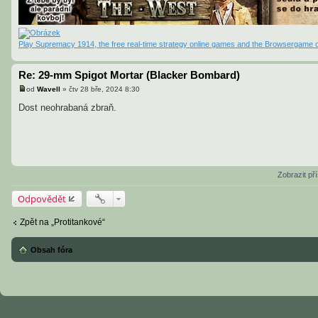
Play Supremacy 1914, the free real-time strategy online games and the Browsergame o
Re: 29-mm Spigot Mortar (Blacker Bombard)
od
Wavell
»
čtv 28 bře, 2024 8:30
P
ř
Dost neohrabaná zbraň.
í
s
p
ě
v
e
k
Zobrazit př
Odpovědět
Zpět na „Protitankové“
Obsah fóra