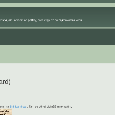
ství, ale i o všem od politiky, přes vtipy až po zajímavosti a vědu.
ard)
sem i na
Shinigami-san
. Tam se věnuji civilnějším tématům.