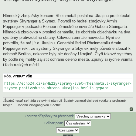
p
ě
v
e
k
Německý zbrojařský koncern Rheinmetall poslal na Ukrajinu protiletecké
systémy Skyranger a Skynex. Potvrdil to ředitel zbrojovky Armin
Papperger v podcastu Pioneer německého novináře Gabora Steingarta.
Německá zbrojovka v prosinci oznámila, že obdržela objednávku na dva
systémy protivzdušné obrany. Cílovou zemi ale neuvedla. Nyní se
potvrdilo, že má jít o Ukrajinu. Generální ředitel Rheinmetallu Armin
Papperger řekl, že systémy Skyranger a Skynex měly původně sloužit k
ochraně Berlína, nakonec byly ale dodány Ukrajině. Čtyři takové systémy
by podle něj mohly zajistit ochranu celého města. Zprávy si rychle všimla
i řada ruských médií.
KÓD:
VYBRAT VŠE
https://echo24.cz/a/HE22y/zpravy-svet-rheinmetall-skyranger-
skynex-protivzdusna-obrana-ukrajina-berlin-gepard
„Špatný tesař se hádá se svými nástroji. Špatný generál viní své vojáky z prohrané
bitvy.“ — Johann Wolfgang von Goethe
Zobrazit příspěvky za předchozí:
Seřadit podle