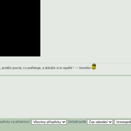
jestliže pozná, co potřebuje, a dokáže si to opatřit.“ — Xenofón
íspěvky za předchozí:
Seřadit podle