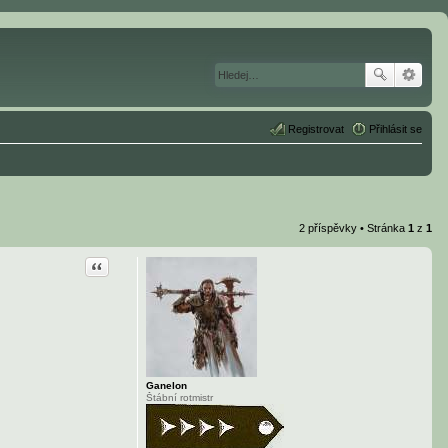
Registrovat
Přihlásit se
2 příspěvky • Stránka
1
z
1
Citace
Ganelon
Štábní rotmistr