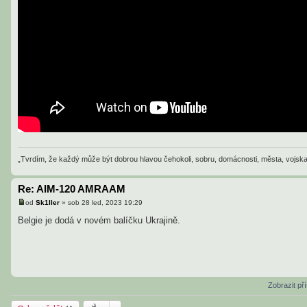
„Tvrdím, že každý může být dobrou hlavou čehokoli, sobru, domácnosti, města, vojska, 
Re: AIM-120 AMRAAM
od
Sk1ller
»
sob 28 led, 2023 19:29
P
ř
Belgie je dodá v novém balíčku Ukrajině.
í
s
p
ě
v
e
k
Zobrazit př