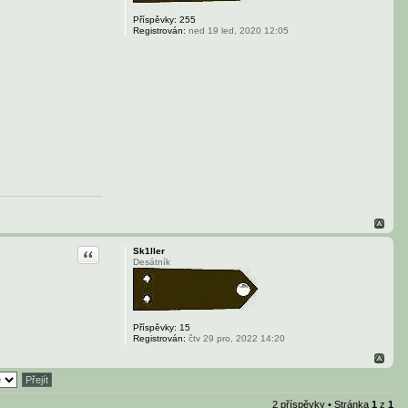
Příspěvky:
255
Registrován:
ned 19 led, 2020 12:05
Citace
Sk1ller
Desátník
Příspěvky:
15
Registrován:
čtv 29 pro, 2022 14:20
2 příspěvky • Stránka
1
z
1