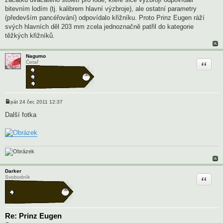
v
e
bitevním lodím (tj. kalibrem hlavní výzbroje), ale ostatní parametry
k
(především pancéřování) odpovídalo křižníku. Proto Prinz Eugen ráží
svých hlavních děl 203 mm zcela jednoznačně patřil do kategorie
těžkých křižníků.
Nagumo
Citace
Četař
pát 24 čer, 2011 12:37
P
ř
Další fotka
í
s
p
ě
v
e
k
Darker
Citace
Svobodník
Re: Prinz Eugen