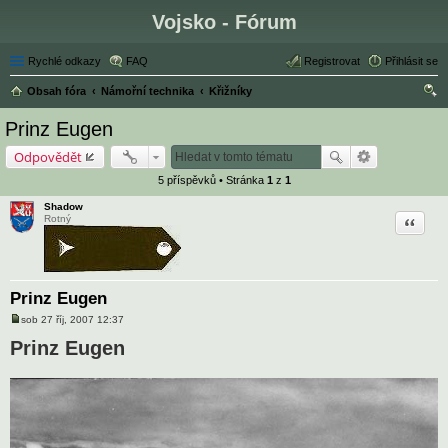
Vojsko - Fórum
Rychlé odkazy
FAQ
Registrovat
Přihlásit se
Obsah fóra
Námořní technika
Křižníky
led
Prinz Eugen
at
Odpovědět
5 příspěvků • Stránka
1
z
1
Shadow
Citace
Rotný
Prinz Eugen
sob 27 říj, 2007 12:37
P
ř
Prinz Eugen
í
s
p
ě
v
e
k