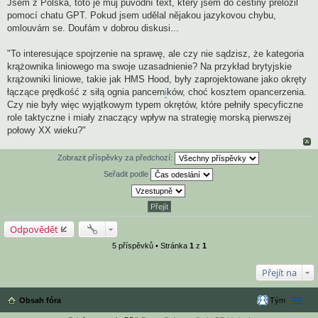
Jsem z Polska, toto je můj původní text, který jsem do češtiny přeložil
pomocí chatu GPT. Pokud jsem udělal nějakou jazykovou chybu,
omlouvám se. Doufám v dobrou diskusi...
"To interesujące spojrzenie na sprawę, ale czy nie sądzisz, że kategoria
krążownika liniowego ma swoje uzasadnienie? Na przykład brytyjskie
krążowniki liniowe, takie jak HMS Hood, były zaprojektowane jako okręty
łączące prędkość z siłą ognia pancern
i
ków, choć kosztem opancerzenia.
Czy nie były więc wyjątkowym typem okrętów, które pełniły specyficzne
role taktyczne i miały znaczący wpływ na strategię morską pierwszej
połowy XX wieku?"
Zobrazit příspěvky za předchozí:
Seřadit podle
Odpovědět
5 příspěvků • Stránka
1
z
1
Přejít na
Obsah fóra
Tým