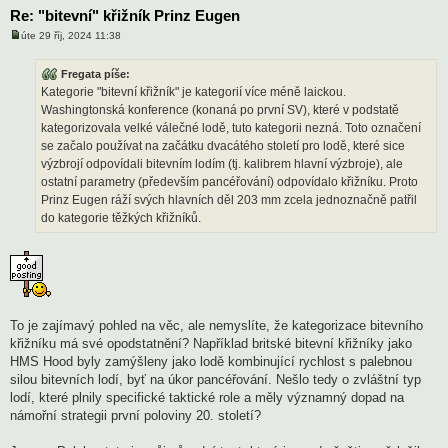
Re: "bitevní" křižník Prinz Eugen
úte 29 říj, 2024 11:38
P
ř
í
Fregata píše:
s
Kategorie "bitevní křižník" je kategorií více méně laickou.
p
ě
Washingtonská konference (konaná po první SV), které v podstatě
v
kategorizovala velké válečné lodě, tuto kategorii nezná. Toto označení
e
k
se začalo používat na začátku dvacátého století pro lodě, které sice
výzbrojí odpovídali bitevním lodím (tj. kalibrem hlavní výzbroje), ale
ostatní parametry (především pancéřování) odpovídalo křižníku. Proto
Prinz Eugen ráží svých hlavních děl 203 mm zcela jednoznačně patřil
do kategorie těžkých křižníků.
To je zajímavý pohled na věc, ale nemyslíte, že kategorizace bitevního
křižníku má své opodstatnění? Například britské bitevní křižníky jako
HMS Hood byly zamýšleny jako lodě kombinující rychlost s palebnou
silou bitevních lodí, byť na úkor pancéřování. Nešlo tedy o zvláštní typ
lodí, které plnily specifické taktické role a měly významný dopad na
námořní strategii první poloviny 20. století?