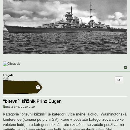
Fregata
Citace
Vojín
"bitevní" křižník Prinz Eugen
úte 2 úno, 2010 0:19
P
ř
Kategorie "bitevní křižník" je kategorií více méně laickou. Washingtonská
í
konference (konaná po první SV), které v podstatě kategorizovala velké
s
p
válečné lodě, tuto kategorii nezná. Toto označení se začalo používat na
ě
začátku dvacátého století pro lodě, které sice výzbrojí odpovídali