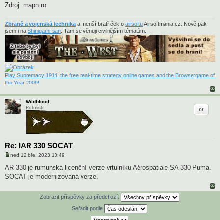
Zdroj: mapn.ro
Zbraně a vojenská technika
a menší bratříček o
airsoftu
Airsoftmania.cz. Nově pak
jsem i na
Shinigami-san
. Tam se věnuji civilnějším tématům.
Play Supremacy 1914, the free real-time strategy online games and the Browsergame of
the Year 2009!
Wildblood
Citace
Rotmistr
Re: IAR 330 SOCAT
ned 12 bře, 2023 10:49
P
ř
AR 330 je rumunská licenční verze vrtulníku Aérospatiale SA 330 Puma.
í
SOCAT je modernizovaná verze.
s
p
ě
v
Zobrazit příspěvky za předchozí:
e
k
Seřadit podle