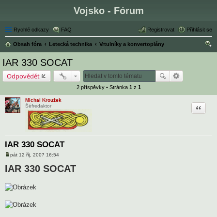
Vojsko - Fórum
Rychlé odkazy
FAQ
Registrovat
Přihlásit se
Obsah fóra
Letecká technika
Vrtulníky a konvertoplány
led
IAR 330 SOCAT
at
Odpovědět
2 příspěvky • Stránka
1
z
1
Michal Kroužek
Citace
Šéfredaktor
IAR 330 SOCAT
pát 12 říj, 2007 16:54
P
ř
IAR 330 SOCAT
í
s
p
ě
v
e
k