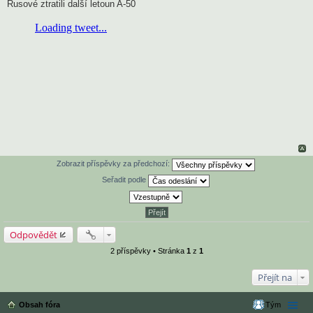
ř
Rusové ztratili další letoun A-50
í
s
p
ě
v
e
k
Zobrazit příspěvky za předchozí:
Seřadit podle
Odpovědět
2 příspěvky • Stránka
1
z
1
Přejít na
Obsah fóra
Tým