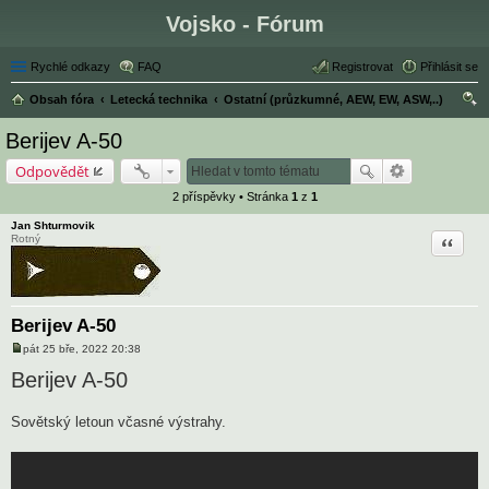
Vojsko - Fórum
Rychlé odkazy
FAQ
Registrovat
Přihlásit se
Obsah fóra
Letecká technika
Ostatní (průzkumné, AEW, EW, ASW,..)
led
Berijev A-50
at
Odpovědět
2 příspěvky • Stránka
1
z
1
Jan Shturmovik
Citace
Rotný
Berijev A-50
pát 25 bře, 2022 20:38
P
ř
Berijev A-50
í
s
p
Sovětský letoun včasné výstrahy.
ě
v
e
k