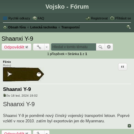
Vojsko - Fórum
Rychlé odkazy
FAQ
Registrovat
Přihlásit se
Obsah fóra
Letecká technika
Transportní
led
Shaanxi Y-9
at
Odpovědět
1 příspěvek • Stránka
1
z
1
Fénix
Citace
Rotný
Shaanxi Y-9
čtv 18 led, 2024 19:02
P
ř
Shaanxi Y-9
í
s
p
Shaanxi Y-9 je poměrně nový čínský vojenský transportní letoun. Poprvé
ě
v
vzlétl v roce 2010. zatím byl exportován jen do Myanmaru.
e
k
Odpovědět