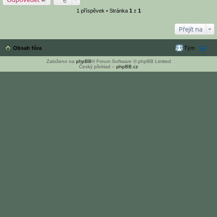
1 příspěvek • Stránka
1
z
1
Přejít na
Obsah fóra
Tým
Založeno na
phpBB
® Forum Software © phpBB Limited
Český překlad –
phpBB.cz