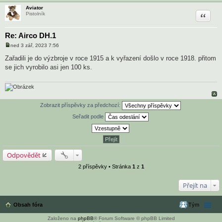
Aviator
Citace
Pistolník
Re: Airco DH.1
ned 3 zář, 2023 7:56
P
ř
Zařadili je do výzbroje v roce 1915 a k vyřazení došlo v roce 1918. přitom
í
se jich vyrobilo asi jen 100 ks.
s
p
ě
v
e
k
Zobrazit příspěvky za předchozí:
Seřadit podle
Odpovědět
2 příspěvky • Stránka
1
z
1
Přejít na
Obsah fóra
Tým
Založeno na
phpBB
® Forum Software © phpBB Limited