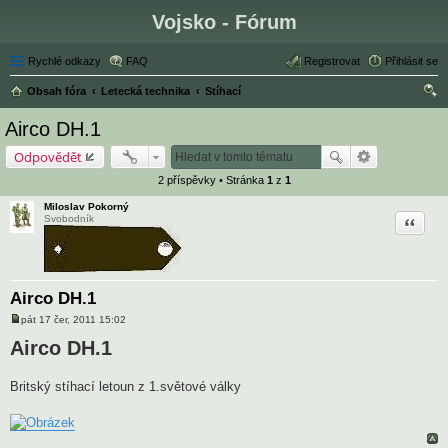
Vojsko - Fórum
Rychlé odkazy
FAQ
Registrovat
Přihlásit se
Obsah fóra
Letecká technika
Stíhací
led
Airco DH.1
at
Odpovědět
2 příspěvky • Stránka
1
z
1
Miloslav Pokorný
Citace
Svobodník
Airco DH.1
pát 17 čer, 2011 15:02
P
ř
Airco DH.1
í
s
p
Britský stíhací letoun z 1.světové války
ě
v
e
k