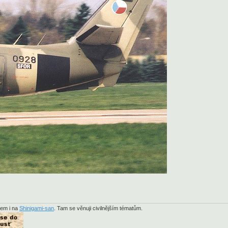
sem i na
Shinigami-san
. Tam se věnuji civilnějším tématům.