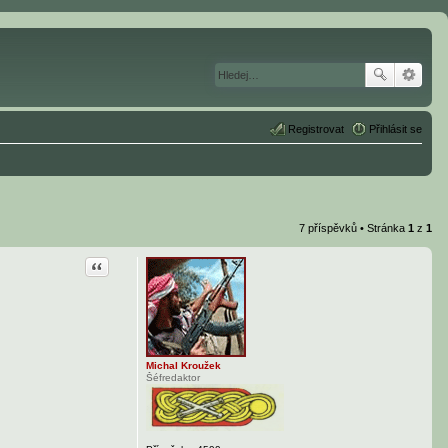
Registrovat
Přihlásit se
7 příspěvků • Stránka
1
z
1
Citace
Michal Kroužek
Šéfredaktor