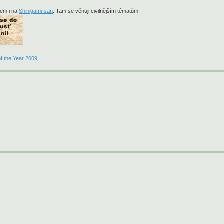
sem i na
Shinigami-san
. Tam se věnuji civilnějším tématům.
f the Year 2009!