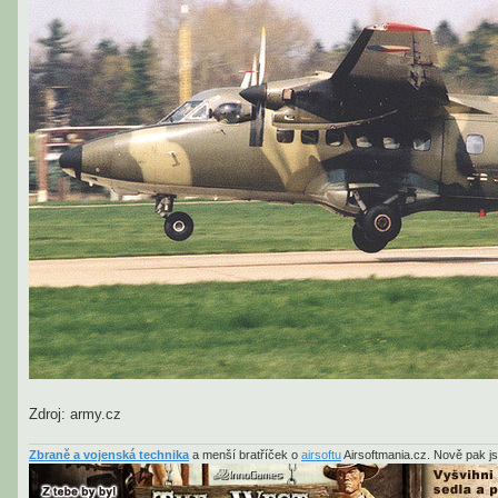
Zdroj: army.cz
Zbraně a vojenská technika
a menší bratříček o
airsoftu
Airsoftmania.cz. Nově pak j