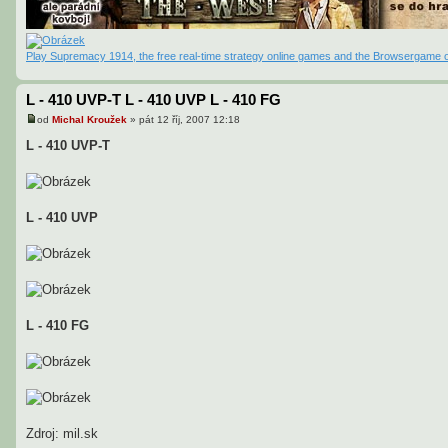
Play Supremacy 1914, the free real-time strategy online games and the Browsergame o
L - 410 UVP-T L - 410 UVP L - 410 FG
od
Michal Kroužek
»
pát 12 říj, 2007 12:18
P
ř
L - 410 UVP-T
í
s
p
ě
v
e
L - 410 UVP
k
L - 410 FG
Zdroj: mil.sk