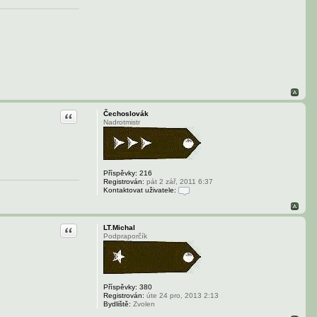
t
u
ž
i
v
a
t
e
l
e
M
i
c
Citace
Čechoslovák
h
Nadrotmistr
a
l
K
r
o
u
Příspěvky:
216
ž
Registrován:
pát 2 zář, 2011 6:37
e
Kontaktovat uživatele:
k
K
o
n
t
Citace
LT.Michal
a
Podpraporčík
k
t
o
v
a
t
Příspěvky:
380
u
Registrován:
úte 24 pro, 2013 2:13
ž
Bydliště:
Zvolen
i