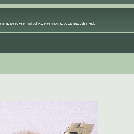
ství, ale i o všem od politiky, přes vtipy až po zajímavosti a vědu.