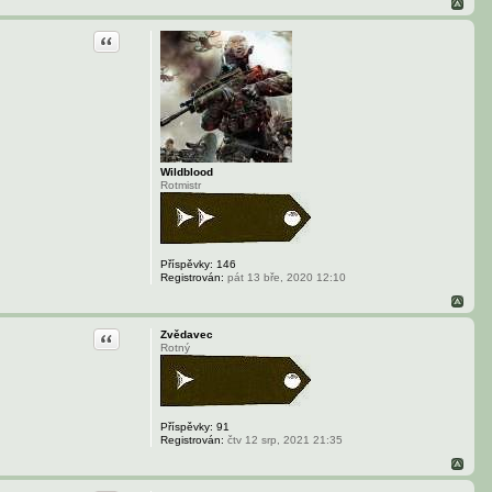
v
a
t
Citace
e
l
e
Č
e
c
h
o
s
l
Wildblood
o
Rotmistr
v
á
k
Příspěvky:
146
Registrován:
pát 13 bře, 2020 12:10
Citace
Zvědavec
Rotný
Příspěvky:
91
Registrován:
čtv 12 srp, 2021 21:35