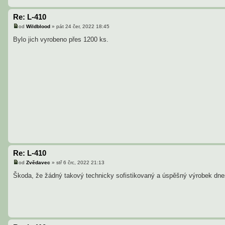
Re: L-410
od
Wildblood
»
pát 24 čer, 2022 18:45
P
ř
Bylo jich vyrobeno přes 1200 ks.
í
s
p
ě
v
e
k
Re: L-410
od
Zvědavec
»
stř 6 črc, 2022 21:13
P
ř
Škoda, že žádný takový technicky sofistikovaný a úspěšný výrobek d
í
s
p
ě
v
e
k