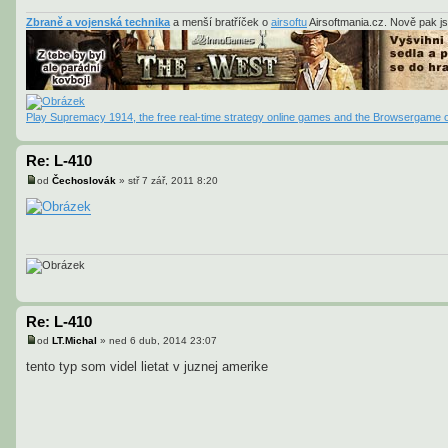
Zbraně a vojenská technika
a menší bratříček o
airsoftu
Airsoftmania.cz. Nově pak j
Play Supremacy 1914, the free real-time strategy online games and the Browsergame o
Re: L-410
od
Čechoslovák
»
stř 7 zář, 2011 8:20
P
ř
í
s
p
ě
v
e
k
Re: L-410
od
LT.Michal
»
ned 6 dub, 2014 23:07
P
ř
tento typ som videl lietat v juznej amerike
í
s
p
ě
v
e
k