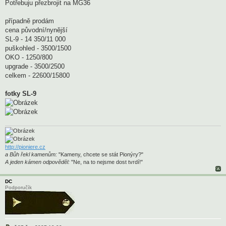
Potřebuju přezbrojit na MG36
případně prodám
cena původní/nynější
SL-9 - 14 350/11 000
puškohled - 3500/1500
OKO - 1250/800
upgrade - 3500/2500
celkem - 22600/15800
fotky SL-9
http://pioniere.cz
a Bůh řekl kamenům:
"Kameny, chcete se stát Pionýry?"
A jeden kámen odpověděl:
"Ne, na to nejsme dost tvrdí!"
DC
Podporučík