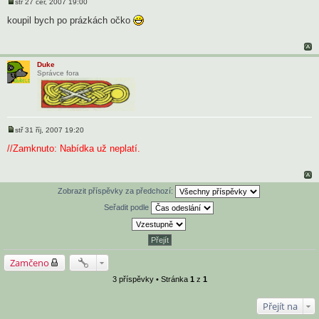
stř 27 čer, 2007 19:00
P
ř
koupil bych po prázkách očko
í
s
p
ě
v
Duke
e
Správce fora
k
stř 31 říj, 2007 19:20
P
ř
//Zamknuto: Nabídka už neplatí.
í
s
p
ě
v
Zobrazit příspěvky za předchozí:
e
k
Seřadit podle
Zamčeno
3 příspěvky • Stránka
1
z
1
Přejít na