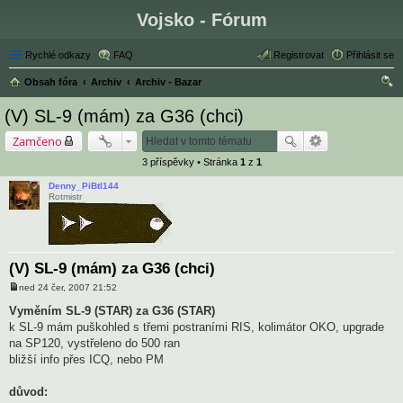
Vojsko - Fórum
Rychlé odkazy
FAQ
Registrovat
Přihlásit se
Obsah fóra
Archiv
Archiv - Bazar
led
(V) SL-9 (mám) za G36 (chci)
at
Zamčeno
3 příspěvky • Stránka
1
z
1
Denny_PiBtl144
Rotmistr
(V) SL-9 (mám) za G36 (chci)
ned 24 čer, 2007 21:52
P
ř
Vyměním SL-9 (STAR) za G36 (STAR)
í
k SL-9 mám puškohled s třemi postraními RIS, kolimátor OKO, upgrade
s
p
na SP120, vystřeleno do 500 ran
ě
bližší info přes ICQ, nebo PM
v
e
k
důvod: