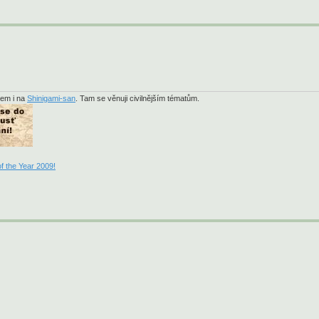
sem i na
Shinigami-san
. Tam se věnuji civilnějším tématům.
f the Year 2009!