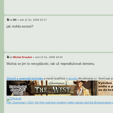
od
DC
»
sob 11 črc, 2009 23:17
P
ř
jak mohla exnout?
í
s
p
ě
v
e
k
od
Michal Kroužek
»
ned 12 črc, 2009 18:24
P
ř
Možná se jim to nevyplácelo, tak už neprodlužovali doménu.
í
s
p
ě
v
Zbraně a vojenská technika
a menší bratříček o
airsoftu
Airsoftmania.cz. Nově pak j
e
k
Play Supremacy 1914, the free real-time strategy online games and the Browsergame o