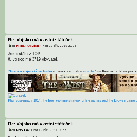
Re: Vojsko má vlastní státeček
od
Michal Kroužek
»
ned 18 bře, 2018 21:35
P
ř
Jsme stále v TOP:
í
8. vojsko má 3719 obyvatel.
s
p
ě
v
Zbraně a vojenská technika
a menší bratříček o
airsoftu
Airsoftmania.cz. Nově pak j
e
k
Play Supremacy 1914, the free real-time strategy online games and the Browsergame o
Re: Vojsko má vlastní státeček
od
Gray Fox
»
pát 12 bře, 2021 19:55
P
ř