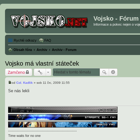
Vojsko - Fórum
Informace a pokec nejen o vojen
Rychlé odkazy
FAQ
Obsah fóra
Archiv
Archiv - Forum
Vojsko má vlastní státeček
Zamčeno
od
Col. Kadlik
»
sob 11 črc, 2009 11:55
P
ř
Se nás lekli
í
s
p
ě
v
e
k
-------------------------------------------------------
Time waits for no one