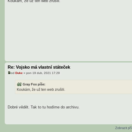
Koukám, že už ten web zrušili.
í
s
p
ě
v
e
k
Re: Vojsko má vlastní státeček
od
Duke
»
pon 19 dub, 2021 17:29
P
ř
í
Gray Fox píše:
s
Koukám, že už ten web zrušili.
p
ě
v
e
k
Dobré vědět. Tak to tu hodíme do archivu.
Zobrazit př