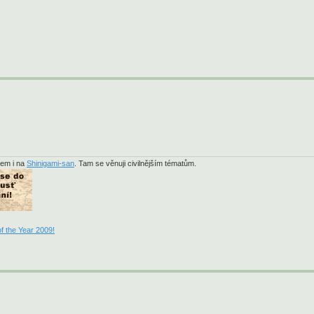
sem i na
Shinigami-san
. Tam se věnuji civilnějším tématům.
f the Year 2009!