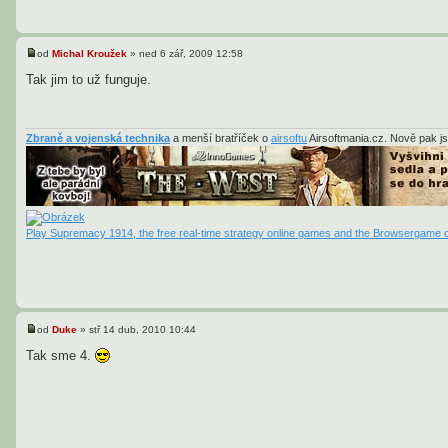
od
Michal Kroužek
»
ned 6 zář, 2009 12:58
P
ř
Tak jim to už funguje.
í
s
p
ě
v
Zbraně a vojenská technika
a menší bratříček o
airsoftu
Airsoftmania.cz. Nově pak j
e
k
Play Supremacy 1914, the free real-time strategy online games and the Browsergame o
od
Duke
»
stř 14 dub, 2010 10:44
P
ř
Tak sme 4.
í
s
p
ě
v
e
k