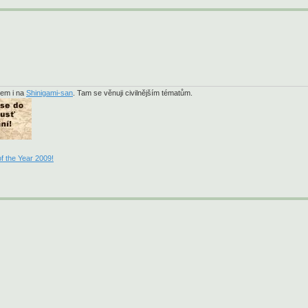
sem i na
Shinigami-san
. Tam se věnuji civilnějším tématům.
f the Year 2009!