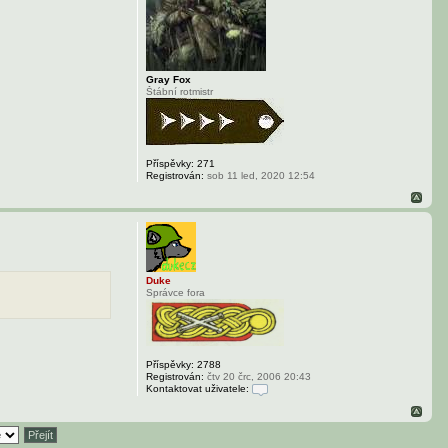
o
v
a
t
u
ž
i
Gray Fox
v
Štábní rotmistr
a
t
e
l
e
M
Příspěvky:
271
i
Registrován:
sob 11 led, 2020 12:54
c
h
a
l
K
r
o
u
ž
Duke
e
Správce fora
k
Příspěvky:
2788
Registrován:
čtv 20 črc, 2006 20:43
Kontaktovat uživatele:
K
o
n
t