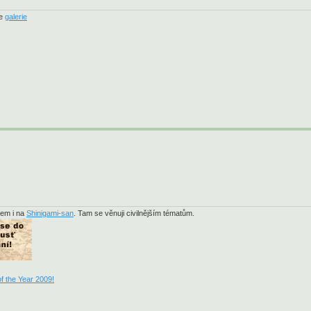
je
galerie
sem i na
Shinigami-san
. Tam se věnuji civilnějším tématům.
f the Year 2009!