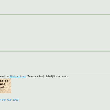
sem i na
Shinigami-san
. Tam se věnuji civilnějším tématům.
f the Year 2009!