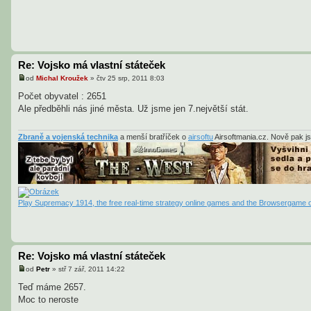
Re: Vojsko má vlastní státeček
od
Michal Kroužek
»
čtv 25 srp, 2011 8:03
P
ř
Počet obyvatel : 2651
í
Ale předběhli nás jiné města. Už jsme jen 7.největší stát.
s
p
ě
v
Zbraně a vojenská technika
a menší bratříček o
airsoftu
Airsoftmania.cz. Nově pak j
e
k
Play Supremacy 1914, the free real-time strategy online games and the Browsergame o
Re: Vojsko má vlastní státeček
od
Petr
»
stř 7 zář, 2011 14:22
P
ř
Teď máme 2657.
í
Moc to neroste
s
p