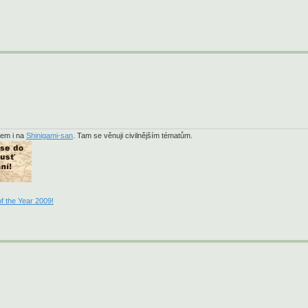
sem i na
Shinigami-san
. Tam se věnuji civilnějším tématům.
f the Year 2009!