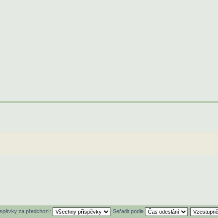
íspěvky za předchozí:
Seřadit podle