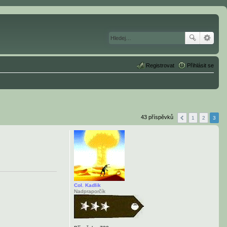
Registrovat
Přihlásit se
43 příspěvků
1
2
3
Col. Kadlik
Nadpraporčík