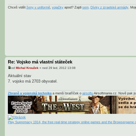
ě
v
Chceš vidět
ženy v uniformě
,
vojačky
apod? Zajdi
sem
.
Dívky z izraelské armády
. Mo
e
k
Re: Vojsko má vlastní státeček
od
Michal Kroužek
»
ned 29 led, 2012 13:08
P
ř
Aktuální stav
í
7. vojsko má 2703 obyvatel.
s
p
ě
v
Zbraně a vojenská technika
a menší bratříček o
airsoftu
Airsoftmania.cz. Nově pak j
e
k
Play Supremacy 1914, the free real-time strategy online games and the Browsergame o