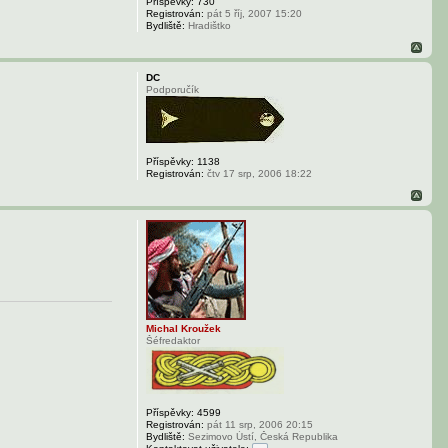
Příspěvky:
730
Registrován:
pát 5 říj, 2007 15:20
Bydliště:
Hradištko
DC
Podporučík
Příspěvky:
1138
Registrován:
čtv 17 srp, 2006 18:22
Michal Kroužek
Šéfredaktor
Příspěvky:
4599
Registrován:
pát 11 srp, 2006 20:15
Bydliště:
Sezimovo Ústí, Česká Republika