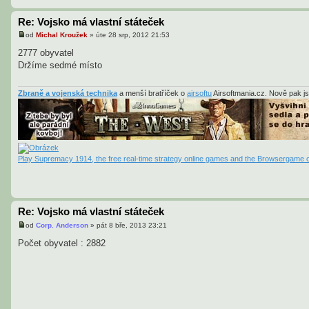
Re: Vojsko má vlastní státeček
od
Michal Kroužek
»
úte 28 srp, 2012 21:53
P
ř
2777 obyvatel
í
Držíme sedmé místo
s
p
ě
v
Zbraně a vojenská technika
a menší bratříček o
airsoftu
Airsoftmania.cz. Nově pak j
e
k
Play Supremacy 1914, the free real-time strategy online games and the Browsergame o
Re: Vojsko má vlastní státeček
od
Corp. Anderson
»
pát 8 bře, 2013 23:21
P
ř
Počet obyvatel : 2882
í
s
p
ě
v
e
k