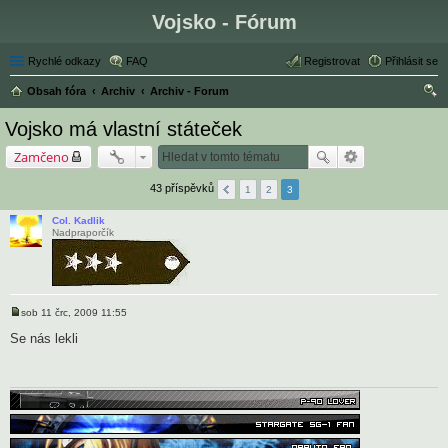
Vojsko - Fórum
Rychlé odkazy
FAQ
Registrovat
Přihlásit se
Obsah fóra
Archiv
Archiv - Forum
led
Vojsko má vlastní státeček
at
Zamčeno
43 příspěvků
1
2
3
Col. Kadlik
Nadpraporčík
sob 11 črc, 2009 11:55
P
ř
Se nás lekli
í
s
p
ě
v
e
k