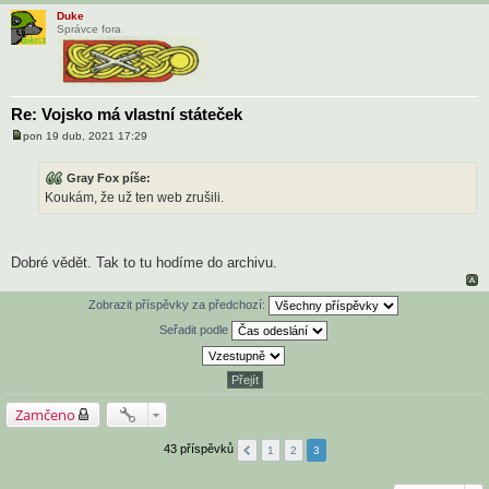
v
Duke
e
Správce fora
k
Re: Vojsko má vlastní státeček
pon 19 dub, 2021 17:29
P
ř
í
Gray Fox píše:
s
Koukám, že už ten web zrušili.
p
ě
v
e
k
Dobré vědět. Tak to tu hodíme do archivu.
Zobrazit příspěvky za předchozí:
Seřadit podle
Zamčeno
43 příspěvků
1
2
3