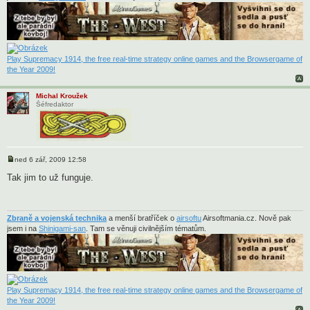
k
Play Supremacy 1914, the free real-time strategy online games and the Browsergame of
the Year 2009!
Michal Kroužek
Šéfredaktor
ned 6 zář, 2009 12:58
P
ř
Tak jim to už funguje.
í
s
p
ě
v
Zbraně a vojenská technika
a menší bratříček o
airsoftu
Airsoftmania.cz. Nově pak
e
jsem i na
Shinigami-san
. Tam se věnuji civilnějším tématům.
k
Play Supremacy 1914, the free real-time strategy online games and the Browsergame of
the Year 2009!