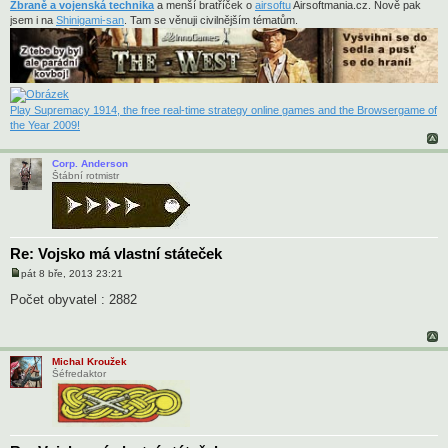
v
Zbraně a vojenská technika
a menší bratříček o
airsoftu
Airsoftmania.cz. Nově pak
e
jsem i na
Shinigami-san
. Tam se věnuji civilnějším tématům.
k
Play Supremacy 1914, the free real-time strategy online games and the Browsergame of
the Year 2009!
Corp. Anderson
Štábní rotmistr
Re: Vojsko má vlastní státeček
pát 8 bře, 2013 23:21
P
ř
Počet obyvatel : 2882
í
s
p
ě
v
Michal Kroužek
e
Šéfredaktor
k