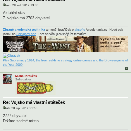
ned 29 led, 2012 13:08
P
ř
Aktuální stav
í
7. vojsko má 2703 obyvatel.
s
p
ě
v
Zbraně a vojenská technika
a menší bratříček o
airsoftu
Airsoftmania.cz. Nově pak
e
jsem i na
Shinigami-san
. Tam se věnuji civilnějším tématům.
k
Play Supremacy 1914, the free real-time strategy online games and the Browsergame of
the Year 2009!
Michal Kroužek
Šéfredaktor
Re: Vojsko má vlastní státeček
úte 28 srp, 2012 21:53
P
ř
2777 obyvatel
í
Držíme sedmé místo
s
p
ě