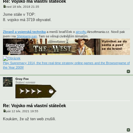
Re: Vojsko má vlastní státeček
ned 18 bře, 2018 21:35
P
ř
Jsme stále v TOP:
í
8. vojsko má 3719 obyvatel.
s
p
ě
v
Zbraně a vojenská technika
a menší bratříček o
airsoftu
Airsoftmania.cz. Nově pak
e
jsem i na
Shinigami-san
. Tam se věnuji civilnějším tématům.
k
Play Supremacy 1914, the free real-time strategy online games and the Browsergame of
the Year 2009!
Gray Fox
Štábní rotmistr
Re: Vojsko má vlastní státeček
pát 12 bře, 2021 19:55
P
ř
Koukám, že už ten web zrušili.
í
s
p
ě