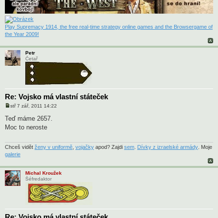
Play Supremacy 1914, the free real-time strategy online games and the Browsergame of
the Year 2009!
Petr
Četař
Re: Vojsko má vlastní státeček
stř 7 zář, 2011 14:22
P
ř
Teď máme 2657.
í
Moc to neroste
s
p
ě
v
Chceš vidět
ženy v uniformě
,
vojačky
apod? Zajdi
sem
.
Dívky z izraelské armády
. Moje
e
galerie
k
Michal Kroužek
Šéfredaktor
Re: Vojsko má vlastní státeček