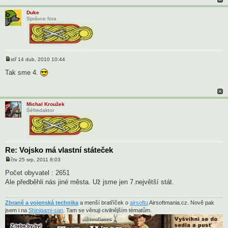
Duke
Správce fora
stř 14 dub, 2010 10:44
P
ř
Tak sme 4.
í
s
p
ě
v
Michal Kroužek
e
Šéfredaktor
k
Re: Vojsko má vlastní státeček
čtv 25 srp, 2011 8:03
P
ř
Počet obyvatel : 2651
í
Ale předběhli nás jiné města. Už jsme jen 7.největší stát.
s
p
ě
v
Zbraně a vojenská technika
a menší bratříček o
airsoftu
Airsoftmania.cz. Nově pak
e
jsem i na
Shinigami-san
. Tam se věnuji civilnějším tématům.
k