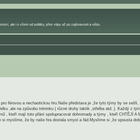
ství, ale i o všem od politiky, přes vtipy až po zajímavosti a vědu.
l pro férovou a nechaotickou hru.Naše představa je ,že tyto týmy by se sešli,
elku ,ale na způsobu tréninku ( různé druhy taktik ,střelba atd..). Každý z t
ýmů , kteří mají toto přání spolupracovat dohromady a týmy , kteří CHTĚJÍ 
 si myslíme, že by naše hra dostala smysl a řád.Myslíme si ,že spousta dob