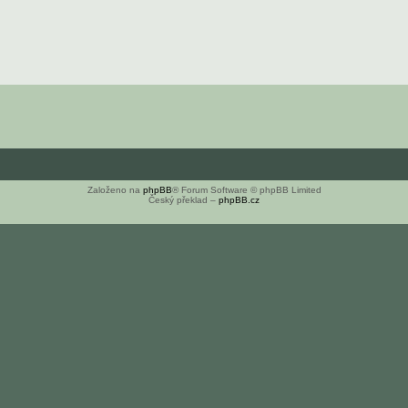
Založeno na
phpBB
® Forum Software © phpBB Limited
Český překlad –
phpBB.cz