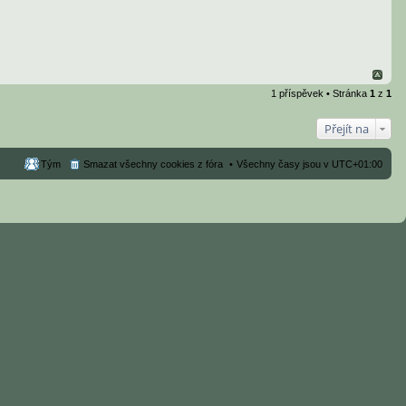
1 příspěvek • Stránka
1
z
1
Přejít na
Tým
Smazat všechny cookies z fóra
Všechny časy jsou v
UTC+01:00