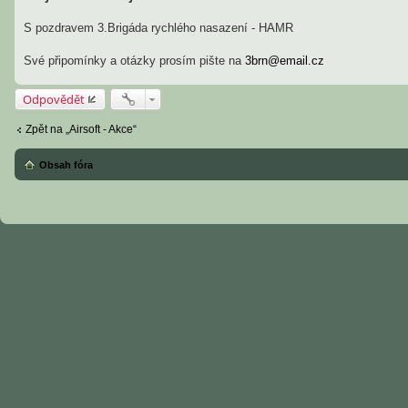
S pozdravem 3.Brigáda rychlého nasazení - HAMR
Své připomínky a otázky prosím pište na
3brn@email.cz
Odpovědět
Zpět na „Airsoft - Akce“
Obsah fóra