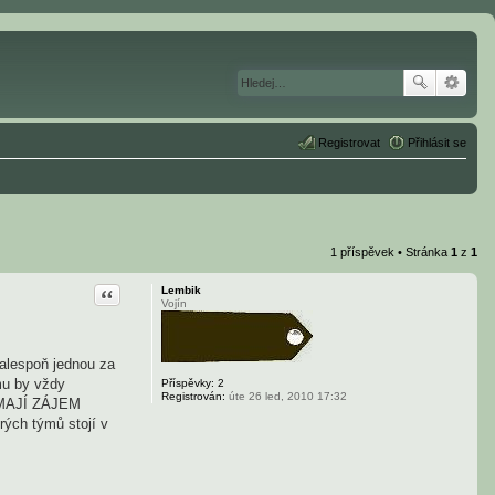
Registrovat
Přihlásit se
1 příspěvek • Stránka
1
z
1
Citace
Lembik
Vojín
 alespoň jednou za
ýmu by vždy
Příspěvky:
2
Registrován:
úte 26 led, 2010 17:32
A MAJÍ ZÁJEM
rých týmů stojí v