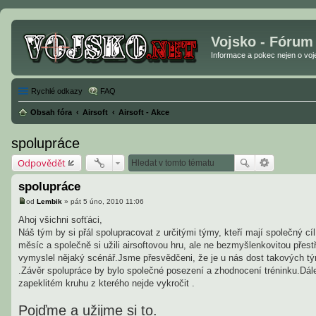
Vojsko - Fórum
Informace a pokec nejen o vojen
Rychlé odkazy
FAQ
Obsah fóra
Airsoft
Airsoft - Akce
spolupráce
Odpovědět
spolupráce
od
Lembik
»
pát 5 úno, 2010 11:06
P
ř
Ahoj všichni sofťáci,
í
Náš tým by si přál spolupracovat z určitými týmy, kteří mají společný cí
s
p
měsíc a společně si užili airsoftovou hru, ale ne bezmyšlenkovitou přestř
ě
vymyslel nějaký scénář.Jsme přesvědčeni, že je u nás dost takových t
v
e
.Závěr spolupráce by bylo společné posezení a zhodnocení tréninku.Dále
k
zapeklitém kruhu z kterého nejde vykročit .
Pojďme a užijme si to.