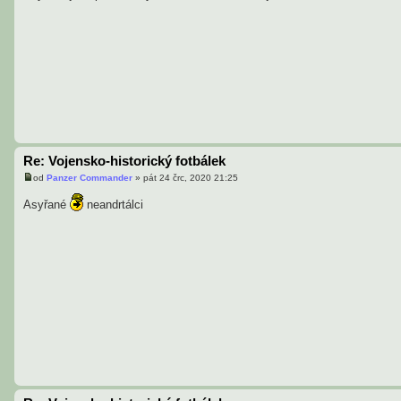
v
e
k
Re: Vojensko-historický fotbálek
od
Panzer Commander
»
pát 24 črc, 2020 21:25
P
ř
Asyřané
neandrtálci
í
s
p
ě
v
e
k