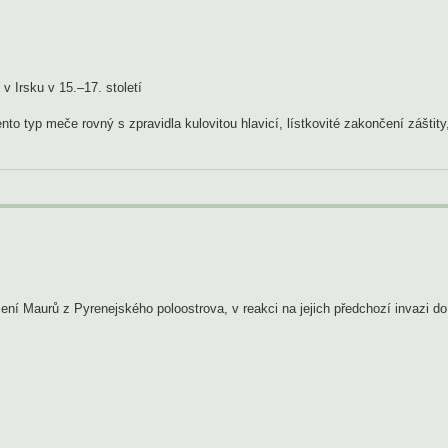
 Irsku v 15.–17. století
nto typ meče rovný s zpravidla kulovitou hlavicí, lístkovité zakončení záštity
í Maurů z Pyrenejského poloostrova, v reakci na jejich předchozí invazi do 