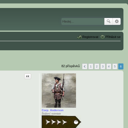
Registrovat
Přihlásit se
82 příspěvků
1
2
3
4
5
6
Citace
Corp. Anderson
Štábní rotmistr