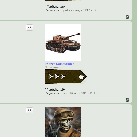
Příspěvky:
284
Registrován:
pát 22 úno, 2013 19:56
Citace
Panzer Commander
Nadrotmistr
Příspěvky:
194
Registrován:
sob 16 úno, 2013 11:13
Citace