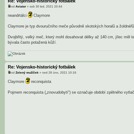
Re: Vojensko-historický fotbálek
od
Aviator
»
sob 30 led, 2021 20:44
P
ř
neandrtálci
Claymore
í
s
p
Claymore je typ dvouručního meče původně skotských horalů a žoldnéřů v
ě
v
e
Dvojbřitý, velký meč, který mohl dosahovat délky až 140 cm, jílec měl te
k
bývala často potažená kůží.
Re: Vojensko-historický fotbálek
od
Zelený mužíček
»
ned 28 úno, 2021 10:16
P
ř
Claymore
reconquista
í
s
p
Pojmem reconquista („znovudobytí“) se označuje období zpětného vytlačen
ě
v
e
k