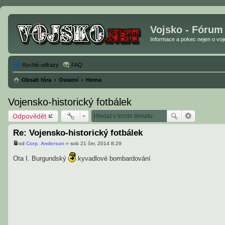
Vojsko - Fórum
Informace a pokec nejen o vojen
Rychlé odkazy
FAQ
Obsah fóra
Ostatní
Herna
Vojensko-historický fotbálek
Odpovědět
Re: Vojensko-historický fotbálek
od
Corp. Anderson
»
sob 21 čer, 2014 8:29
P
ř
Ota I. Burgundský
kyvadlové bombardování
í
s
p
ě
v
e
k