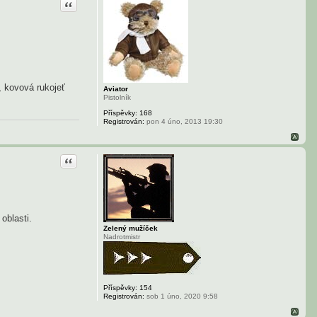
Citace
, kovová rukojeť
Aviator
Pistolník
Příspěvky:
168
Registrován:
pon 4 úno, 2013 19:30
Citace
oblasti.
Zelený mužíček
Nadrotmistr
Příspěvky:
154
Registrován:
sob 1 úno, 2020 9:58