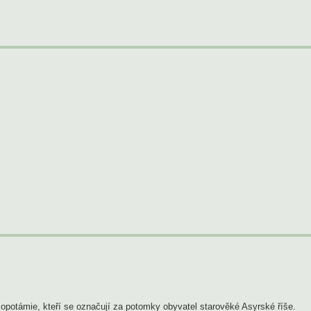
zopotámie, kteří se označují za potomky obyvatel starověké Asyrské říše.