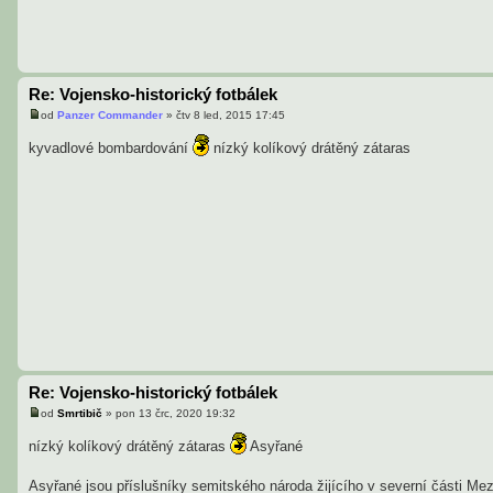
Re: Vojensko-historický fotbálek
od
Panzer Commander
»
čtv 8 led, 2015 17:45
P
ř
kyvadlové bombardování
nízký kolíkový drátěný zátaras
í
s
p
ě
v
e
k
Re: Vojensko-historický fotbálek
od
Smrtibič
»
pon 13 črc, 2020 19:32
P
ř
nízký kolíkový drátěný zátaras
Asyřané
í
s
p
Asyřané jsou příslušníky semitského národa žijícího v severní části Me
ě