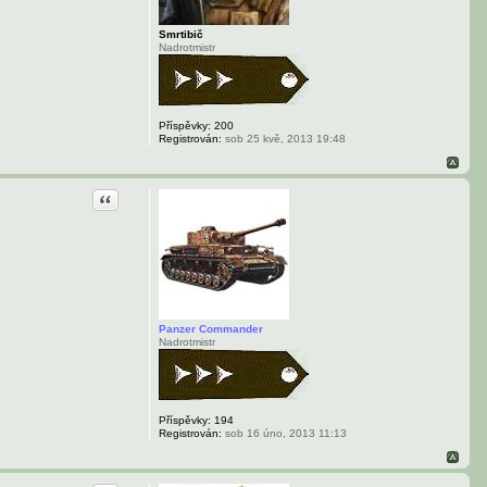
Smrtibič
Nadrotmistr
Příspěvky:
200
Registrován:
sob 25 kvě, 2013 19:48
Citace
Panzer Commander
Nadrotmistr
Příspěvky:
194
Registrován:
sob 16 úno, 2013 11:13