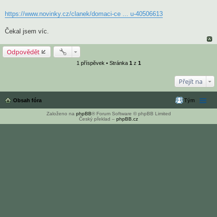
https://www.novinky.cz/clanek/domaci-ce ... u-40506613
Čekal jsem víc.
Odpovědět
1 příspěvek • Stránka
1
z
1
Přejít na
Obsah fóra
Tým
Založeno na
phpBB
® Forum Software © phpBB Limited
Český překlad –
phpBB.cz