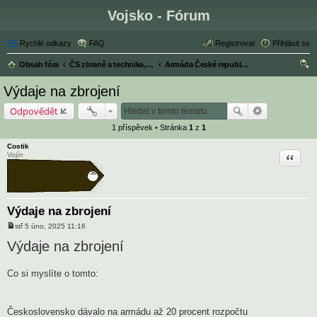
Vojsko - Fórum
Rychlé odkazy
FAQ
Registrovat
Přihlásit se
Obsah fóra
ČS zbraně a technika, armáda, historie ČSR
Armáda České republiky a ČSR
led
Výdaje na zbrojení
at
Odpovědět
1 příspěvek • Stránka
1
z
1
Costik
Citace
Vojín
Výdaje na zbrojení
stř 5 úno, 2025 11:16
P
ř
Výdaje na zbrojení
í
s
p
Co si myslíte o tomto:
ě
v
e
k
Československo dávalo na armádu až 20 procent rozpočtu