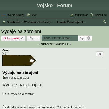
Vojsko - Fórum
Rychlé odkazy
FAQ
Registrovat
Přihlásit se
Obsah fóra
ČS zbraně a technika, armáda, historie ČSR
Armáda České republiky a ČSR
led
Výdaje na zbrojení
at
Odpovědět
1 příspěvek • Stránka
1
z
1
Costik
Citace
Vojín
Výdaje na zbrojení
stř 5 úno, 2025 11:16
P
ř
Výdaje na zbrojení
í
s
p
Co si myslíte o tomto:
ě
v
e
k
Československo dávalo na armádu až 20 procent rozpočtu