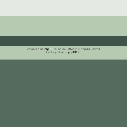
Založeno na
phpBB
® Forum Software © phpBB Limited
Český překlad –
phpBB.cz