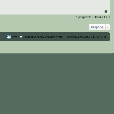
1 příspěvek • Stránka
1
z
1
Přejít na
Tým
Smazat všechny cookies z fóra
Všechny časy jsou v
UTC+01:00