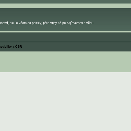
ství, ale i o všem od politiky, přes vtipy až po zajímavosti a vědu.
publiky a ČSR