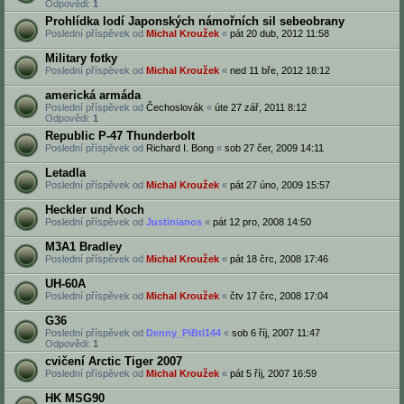
Odpovědi:
1
Prohlídka lodí Japonských námořních sil sebeobrany
Poslední příspěvek od
Michal Kroužek
«
pát 20 dub, 2012 11:58
Military fotky
Poslední příspěvek od
Michal Kroužek
«
ned 11 bře, 2012 18:12
americká armáda
Poslední příspěvek od
Čechoslovák
«
úte 27 zář, 2011 8:12
Odpovědi:
1
Republic P-47 Thunderbolt
Poslední příspěvek od
Richard I. Bong
«
sob 27 čer, 2009 14:11
Letadla
Poslední příspěvek od
Michal Kroužek
«
pát 27 úno, 2009 15:57
Heckler und Koch
Poslední příspěvek od
Justinianos
«
pát 12 pro, 2008 14:50
M3A1 Bradley
Poslední příspěvek od
Michal Kroužek
«
pát 18 črc, 2008 17:46
UH-60A
Poslední příspěvek od
Michal Kroužek
«
čtv 17 črc, 2008 17:04
G36
Poslední příspěvek od
Denny_PiBtl144
«
sob 6 říj, 2007 11:47
Odpovědi:
1
cvičení Arctic Tiger 2007
Poslední příspěvek od
Michal Kroužek
«
pát 5 říj, 2007 16:59
HK MSG90