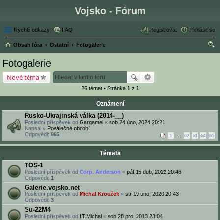
Vojsko - Fórum
Rychlé odkazy
FAQ
Registrovat
Přihlásit se
Obsah fóra
Ostatní
Fotogalerie
led
Fotogalerie
at
Nové téma
26 témat • Stránka
1
z
1
Oznámení
Rusko-Ukrajinská válka (2014-__)
Poslední příspěvek od
Gargamel
«
sob 24 úno, 2024 20:21
Napsal v
Poválečné období
Odpovědi:
965
1
…
62
63
64
65
Témata
TOS-1
Poslední příspěvek od
Corp. Anderson
«
pát 15 dub, 2022 20:46
Odpovědi:
1
Galerie.vojsko.net
Poslední příspěvek od
Michal Kroužek
«
stř 19 úno, 2020 20:43
Odpovědi:
3
Su-22M4
Poslední příspěvek od
LT.Michal
«
sob 28 pro, 2013 23:04