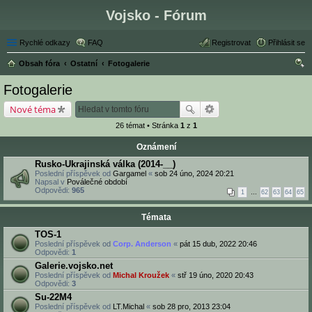
Vojsko - Fórum
Rychlé odkazy
FAQ
Registrovat
Přihlásit se
Obsah fóra
Ostatní
Fotogalerie
led
Fotogalerie
at
Nové téma
26 témat • Stránka
1
z
1
Oznámení
Rusko-Ukrajinská válka (2014-__)
Poslední příspěvek od
Gargamel
«
sob 24 úno, 2024 20:21
Napsal v
Poválečné období
Odpovědi:
965
1
…
62
63
64
65
Témata
TOS-1
Poslední příspěvek od
Corp. Anderson
«
pát 15 dub, 2022 20:46
Odpovědi:
1
Galerie.vojsko.net
Poslední příspěvek od
Michal Kroužek
«
stř 19 úno, 2020 20:43
Odpovědi:
3
Su-22M4
Poslední příspěvek od
LT.Michal
«
sob 28 pro, 2013 23:04