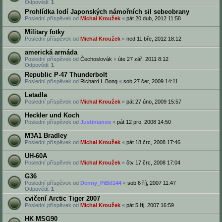
Odpovědi:
1
Prohlídka lodí Japonských námořních sil sebeobrany
Poslední příspěvek od
Michal Kroužek
«
pát 20 dub, 2012 11:58
Military fotky
Poslední příspěvek od
Michal Kroužek
«
ned 11 bře, 2012 18:12
americká armáda
Poslední příspěvek od
Čechoslovák
«
úte 27 zář, 2011 8:12
Odpovědi:
1
Republic P-47 Thunderbolt
Poslední příspěvek od
Richard I. Bong
«
sob 27 čer, 2009 14:11
Letadla
Poslední příspěvek od
Michal Kroužek
«
pát 27 úno, 2009 15:57
Heckler und Koch
Poslední příspěvek od
Justinianos
«
pát 12 pro, 2008 14:50
M3A1 Bradley
Poslední příspěvek od
Michal Kroužek
«
pát 18 črc, 2008 17:46
UH-60A
Poslední příspěvek od
Michal Kroužek
«
čtv 17 črc, 2008 17:04
G36
Poslední příspěvek od
Denny_PiBtl144
«
sob 6 říj, 2007 11:47
Odpovědi:
1
cvičení Arctic Tiger 2007
Poslední příspěvek od
Michal Kroužek
«
pát 5 říj, 2007 16:59
HK MSG90