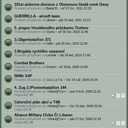
101st airborne division z Olomouce hledá nové členy
Poslední příspěvek od
Batek31
«
stř 27 črc, 2011 21:25
GUERRILLA - airsoft team
Poslední příspěvek od
zikann
«
pát 15 dub, 2011 12:13
5. prapor hloubkového průzkumu Trutnov
Poslední příspěvek od
Vydra
«
stř 30 čer, 2010 11:46
3./Jägerbataillon 371
Poslední příspěvek od
helbi
«
pát 26 úno, 2010 11:56
3.Brigáda rychlého nasazení
Poslední příspěvek od
Lembik
«
úte 26 led, 2010 17:49
Combat Brothers
Poslední příspěvek od
Dranel
«
stř 18 lis, 2009 14:06
Odpovědi:
5
504th SAF
Poslední příspěvek od
.D.e.L.e.T.e.
«
čtv 24 zář, 2009 14:24
4. Zug 2./Pionierbataillon 144
Poslední příspěvek od
-=Nuke][Tux=-
«
pon 4 kvě, 2009 21:51
Odpovědi:
18
1
2
Celoroční plán akcí u T4B
Poslední příspěvek od
-=Nuke][Tux=-
«
čtv 23 dub, 2009 20:26
Odpovědi:
8
Aliance Military Clubs Čr Liberec
Poslední příspěvek od
-=Nuke][Tux=-
«
pát 27 čer, 2008 22:18
Odpovědi:
20
1
2