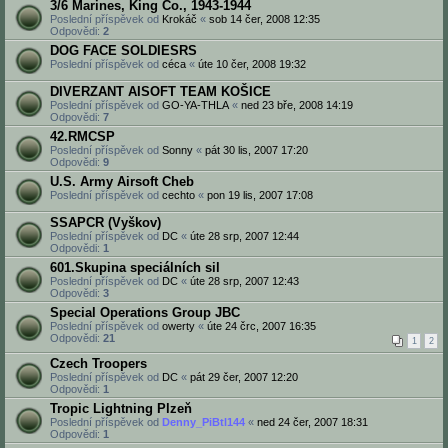
3/6 Marines, King Co., 1943-1944
Poslední příspěvek od
Krokáč
«
sob 14 čer, 2008 12:35
Odpovědi:
2
DOG FACE SOLDIESRS
Poslední příspěvek od
céca
«
úte 10 čer, 2008 19:32
DIVERZANT AISOFT TEAM KOŠICE
Poslední příspěvek od
GO-YA-THLA
«
ned 23 bře, 2008 14:19
Odpovědi:
7
42.RMCSP
Poslední příspěvek od
Sonny
«
pát 30 lis, 2007 17:20
Odpovědi:
9
U.S. Army Airsoft Cheb
Poslední příspěvek od
cechto
«
pon 19 lis, 2007 17:08
SSAPCR (Vyškov)
Poslední příspěvek od
DC
«
úte 28 srp, 2007 12:44
Odpovědi:
1
601.Skupina speciálních sil
Poslední příspěvek od
DC
«
úte 28 srp, 2007 12:43
Odpovědi:
3
Special Operations Group JBC
Poslední příspěvek od
owerty
«
úte 24 črc, 2007 16:35
Odpovědi:
21
1
2
Czech Troopers
Poslední příspěvek od
DC
«
pát 29 čer, 2007 12:20
Odpovědi:
1
Tropic Lightning Plzeň
Poslední příspěvek od
Denny_PiBtl144
«
ned 24 čer, 2007 18:31
Odpovědi:
1