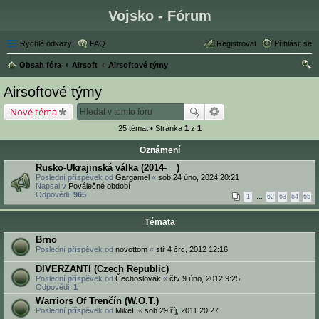
Vojsko - Fórum
Rychlé odkazy
FAQ
Registrovat
Přihlásit se
Obsah fóra
Airsoft
Airsoftové týmy
led
Airsoftové týmy
at
Nové téma
25 témat • Stránka
1
z
1
Oznámení
Rusko-Ukrajinská válka (2014-__)
Poslední příspěvek od
Gargamel
«
sob 24 úno, 2024 20:21
Napsal v
Poválečné období
Odpovědi:
965
1
…
62
63
64
65
Témata
Brno
Poslední příspěvek od
novottom
«
stř 4 črc, 2012 12:16
DIVERZANTI (Czech Republic)
Poslední příspěvek od
Čechoslovák
«
čtv 9 úno, 2012 9:25
Odpovědi:
1
Warriors Of Trenčín (W.O.T.)
Poslední příspěvek od
MikeL
«
sob 29 říj, 2011 20:27