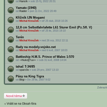
od
Hansík
» sob 15 říj, 2022 20:31
Yamato (1940)
od
Raider
» pon 11 črc, 2022 20:49
Křižník IJN Mogami
od
Michal Kroužek
» stř 25 dub, 2018 10:26
12,8 cm Selbstfahrlafette L61 Sturer Emil (Pz.Sfl. V)
od
Michal Kroužek
» stř 25 lis, 2015 19:10
Terén
od
Michal Kroužek
» ned 26 srp, 2012 22:11
Rady na modely.vojsko.net
od
Michal Kroužek
» ned 6 kvě, 2007 18:03
Battleship H.M.S. Prince of Wales 1:570
od
-=Nuke][Tux=-
» sob 31 kvě, 2008 14:04
tahač T-34/85
od
sparc0o
» sob 29 pro, 2007 13:10
Pásy na King Tigra
od
Begi
» čtv 29 lis, 2007 9:02
Zobrazi
Nové téma
Vrátit se na Obsah fóra