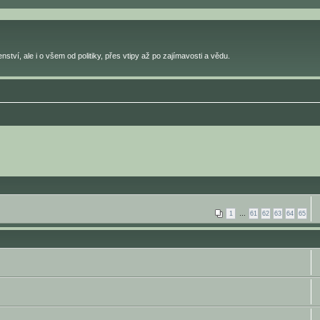
ství, ale i o všem od politiky, přes vtipy až po zajímavosti a vědu.
1
…
61
62
63
64
65