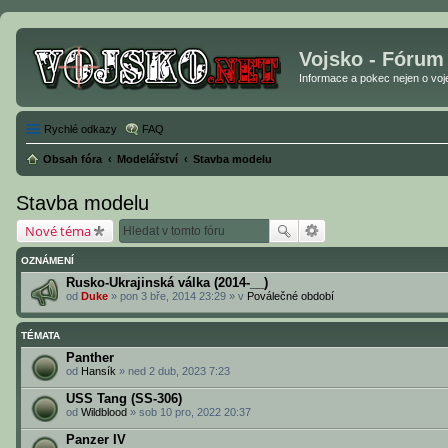
Vojsko - Fórum
Informace a pokec nejen o vojen
Rychlé odkazy
FAQ
Obsah fóra
Modelářství
Stavba modelu
Stavba modelu
Nové téma
OZNÁMENÍ
Rusko-Ukrajinská válka (2014-__)
od
Duke
» pon 3 bře, 2014 23:29 » v
Poválečné období
TÉMATA
Panther
od
Hansík
» ned 2 dub, 2023 7:23
USS Tang (SS-306)
od
Wildblood
» sob 10 pro, 2022 20:37
Panzer IV