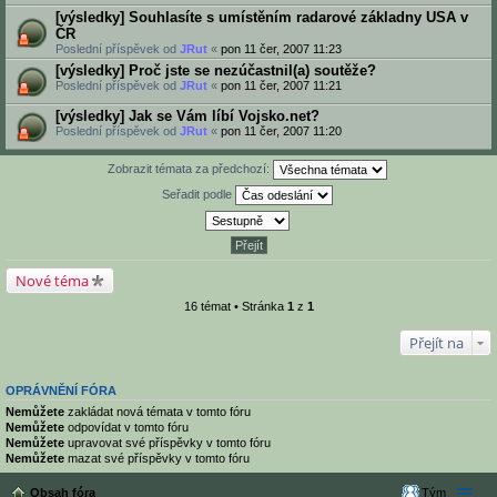
[výsledky] Souhlasíte s umístěním radarové základny USA v
ČR
Poslední příspěvek od
JRut
«
pon 11 čer, 2007 11:23
[výsledky] Proč jste se nezúčastnil(a) soutěže?
Poslední příspěvek od
JRut
«
pon 11 čer, 2007 11:21
[výsledky] Jak se Vám líbí Vojsko.net?
Poslední příspěvek od
JRut
«
pon 11 čer, 2007 11:20
Zobrazit témata za předchozí:
Seřadit podle
Nové téma
16 témat • Stránka
1
z
1
Přejít na
OPRÁVNĚNÍ FÓRA
Nemůžete
zakládat nová témata v tomto fóru
Nemůžete
odpovídat v tomto fóru
Nemůžete
upravovat své příspěvky v tomto fóru
Nemůžete
mazat své příspěvky v tomto fóru
Obsah fóra
Tým