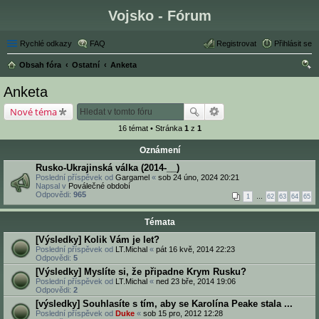
Vojsko - Fórum
Rychlé odkazy
FAQ
Registrovat
Přihlásit se
Obsah fóra
Ostatní
Anketa
led
Anketa
at
Nové téma
16 témat • Stránka
1
z
1
Oznámení
Rusko-Ukrajinská válka (2014-__)
Poslední příspěvek od
Gargamel
«
sob 24 úno, 2024 20:21
Napsal v
Poválečné období
Odpovědi:
965
1
…
62
63
64
65
Témata
[Výsledky] Kolik Vám je let?
Poslední příspěvek od
LT.Michal
«
pát 16 kvě, 2014 22:23
Odpovědi:
5
[Výsledky] Myslíte si, že připadne Krym Rusku?
Poslední příspěvek od
LT.Michal
«
ned 23 bře, 2014 19:06
Odpovědi:
2
[výsledky] Souhlasíte s tím, aby se Karolína Peake stala ...
Poslední příspěvek od
Duke
«
sob 15 pro, 2012 12:28