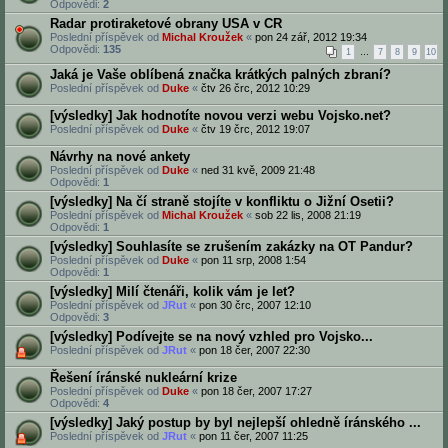
Odpovědi:
2
Radar protiraketové obrany USA v CR
Poslední příspěvek od
Michal Kroužek
«
pon 24 zář, 2012 19:34
Odpovědi:
135
1
…
7
8
9
10
Jaká je Vaše oblíbená značka krátkých palných zbraní?
Poslední příspěvek od
Duke
«
čtv 26 črc, 2012 10:29
[výsledky] Jak hodnotíte novou verzi webu Vojsko.net?
Poslední příspěvek od
Duke
«
čtv 19 črc, 2012 19:07
Návrhy na nové ankety
Poslední příspěvek od
Duke
«
ned 31 kvě, 2009 21:48
Odpovědi:
1
[výsledky] Na čí straně stojíte v konfliktu o Jižní Osetii?
Poslední příspěvek od
Michal Kroužek
«
sob 22 lis, 2008 21:19
Odpovědi:
1
[výsledky] Souhlasíte se zrušením zakázky na OT Pandur?
Poslední příspěvek od
Duke
«
pon 11 srp, 2008 1:54
Odpovědi:
1
[výsledky] Milí čtenáři, kolik vám je let?
Poslední příspěvek od
JRut
«
pon 30 črc, 2007 12:10
Odpovědi:
3
[výsledky] Podívejte se na nový vzhled pro Vojsko...
Poslední příspěvek od
JRut
«
pon 18 čer, 2007 22:30
Řešení íránské nukleární krize
Poslední příspěvek od
Duke
«
pon 18 čer, 2007 17:27
Odpovědi:
4
[výsledky] Jaký postup by byl nejlepší ohledně íránského ...
Poslední příspěvek od
JRut
«
pon 11 čer, 2007 11:25