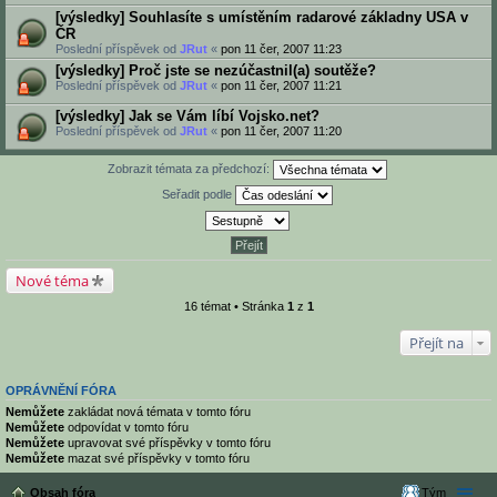
[výsledky] Souhlasíte s umístěním radarové základny USA v
ČR
Poslední příspěvek od
JRut
«
pon 11 čer, 2007 11:23
[výsledky] Proč jste se nezúčastnil(a) soutěže?
Poslední příspěvek od
JRut
«
pon 11 čer, 2007 11:21
[výsledky] Jak se Vám líbí Vojsko.net?
Poslední příspěvek od
JRut
«
pon 11 čer, 2007 11:20
Zobrazit témata za předchozí:
Seřadit podle
Nové téma
16 témat • Stránka
1
z
1
Přejít na
OPRÁVNĚNÍ FÓRA
Nemůžete
zakládat nová témata v tomto fóru
Nemůžete
odpovídat v tomto fóru
Nemůžete
upravovat své příspěvky v tomto fóru
Nemůžete
mazat své příspěvky v tomto fóru
Obsah fóra
Tým