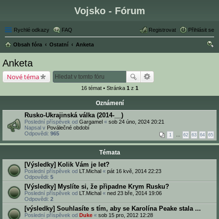
Vojsko - Fórum
Rychlé odkazy
FAQ
Registrovat
Přihlásit se
Obsah fóra
Ostatní
Anketa
led
Anketa
at
Nové téma
16 témat • Stránka
1
z
1
Oznámení
Rusko-Ukrajinská válka (2014-__)
Poslední příspěvek od
Gargamel
«
sob 24 úno, 2024 20:21
Napsal v
Poválečné období
Odpovědi:
965
1
…
62
63
64
65
Témata
[Výsledky] Kolik Vám je let?
Poslední příspěvek od
LT.Michal
«
pát 16 kvě, 2014 22:23
Odpovědi:
5
[Výsledky] Myslíte si, že připadne Krym Rusku?
Poslední příspěvek od
LT.Michal
«
ned 23 bře, 2014 19:06
Odpovědi:
2
[výsledky] Souhlasíte s tím, aby se Karolína Peake stala ...
Poslední příspěvek od
Duke
«
sob 15 pro, 2012 12:28