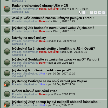
Odpovědi:
2
Radar protiraketové obrany USA v CR
Poslední příspěvek od
Michal Kroužek
«
pon 24 zář, 2012 19:34
Odpovědi:
135
1
…
7
8
9
10
Jaká je Vaše oblíbená značka krátkých palných zbraní?
Poslední příspěvek od
Duke
«
čtv 26 črc, 2012 10:29
[výsledky] Jak hodnotíte novou verzi webu Vojsko.net?
Poslední příspěvek od
Duke
«
čtv 19 črc, 2012 19:07
Návrhy na nové ankety
Poslední příspěvek od
Duke
«
ned 31 kvě, 2009 21:48
Odpovědi:
1
[výsledky] Na čí straně stojíte v konfliktu o Jižní Osetii?
Poslední příspěvek od
Michal Kroužek
«
sob 22 lis, 2008 21:19
Odpovědi:
1
[výsledky] Souhlasíte se zrušením zakázky na OT Pandur?
Poslední příspěvek od
Duke
«
pon 11 srp, 2008 1:54
Odpovědi:
1
[výsledky] Milí čtenáři, kolik vám je let?
Poslední příspěvek od
JRut
«
pon 30 črc, 2007 12:10
Odpovědi:
3
[výsledky] Podívejte se na nový vzhled pro Vojsko...
Poslední příspěvek od
JRut
«
pon 18 čer, 2007 22:30
Řešení íránské nukleární krize
Poslední příspěvek od
Duke
«
pon 18 čer, 2007 17:27
Odpovědi:
4
[výsledky] Jaký postup by byl nejlepší ohledně íránského ...
Poslední příspěvek od
JRut
«
pon 11 čer, 2007 11:25