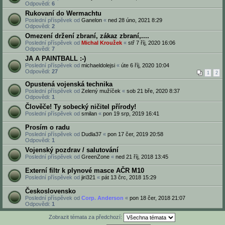
Odpovědi:
6
Rukovaní do Wermachtu
Poslední příspěvek od
Ganelon
«
ned 28 úno, 2021 8:29
Odpovědi:
2
Omezení držení zbraní, zákaz zbraní,....
Poslední příspěvek od
Michal Kroužek
«
stř 7 říj, 2020 16:06
Odpovědi:
7
JA A PAINTBALL :-)
Poslední příspěvek od
michaeldolejsi
«
úte 6 říj, 2020 10:04
Odpovědi:
27
1
2
Opustená vojenská technika
Poslední příspěvek od
Zelený mužíček
«
sob 21 bře, 2020 8:37
Odpovědi:
1
Člověče! Ty sobecký ničitel přírody!
Poslední příspěvek od
smilan
«
pon 19 srp, 2019 16:41
Prosím o radu
Poslední příspěvek od
Dudla37
«
pon 17 čer, 2019 20:58
Odpovědi:
1
Vojenský pozdrav / salutování
Poslední příspěvek od
GreenZone
«
ned 21 říj, 2018 13:45
Externí filtr k plynové masce AČR M10
Poslední příspěvek od
jiri321
«
pát 13 črc, 2018 15:29
Československo
Poslední příspěvek od
Corp. Anderson
«
pon 18 čer, 2018 21:07
Odpovědi:
1
Zobrazit témata za předchozí: