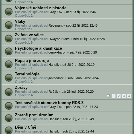
Odpovědi:
4
Vojenské události z historie
Poslední příspěvek od
Gray Fox
«
ned 23 říj, 2022 7:46
Odpovědi:
2
Vlaky
Poslední příspěvek od
Revenant
«
sob 22 říj, 2022 12:45
Odpovědi:
1
Zvířata ve válce
Poslední příspěvek od
Dwayne Hicks
«
ned 16 říj, 2022 15:28
Odpovědi:
6
Psychologie a klasifikace
Poslední příspěvek od
cerny-baron
«
pát 7 říj, 2022 8:29
Ropa a jiné zdroje
Poslední příspěvek od
Hansík
«
stř 20 črc, 2022 20:19
Odpovědi:
1
Terminológia
Poslední příspěvek od
janteodorx
«
sob 9 dub, 2022 20:47
Odpovědi:
2
Zprávy
Poslední příspěvek od
Ryšák
«
pát 28 led, 2022 20:20
Odpovědi:
46
1
2
3
4
Test sovětské atomové bomby RDS-3
Poslední příspěvek od
Gray Fox
«
pon 22 lis, 2021 17:23
Zbraně proti dronům
Poslední příspěvek od
Hansík
«
sob 23 říj, 2021 19:49
Dění v Číně
Poslední příspěvek od
Hansík
«
sob 23 říj, 2021 19:44