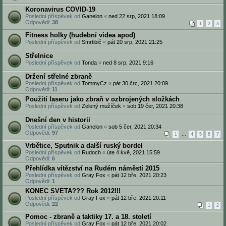
Koronavirus COVID-19
Poslední příspěvek od
Ganelon
«
ned 22 srp, 2021 18:09
Odpovědi:
38
1
2
3
Fitness holky (hudební videa apod)
Poslední příspěvek od
Smrtibič
«
pát 20 srp, 2021 21:25
Střelnice
Poslední příspěvek od
Tonda
«
ned 8 srp, 2021 9:16
Držení střelné zbraně
Poslední příspěvek od
TommyCz
«
pát 30 črc, 2021 20:09
Odpovědi:
11
Použití laseru jako zbraň v ozbrojených složkách
Poslední příspěvek od
Zelený mužíček
«
sob 19 čer, 2021 20:38
Dnešní den v historii
Poslední příspěvek od
Ganelon
«
sob 5 čer, 2021 20:34
Odpovědi:
97
1
…
4
5
6
7
Vrbětice, Sputnik a další ruský bordel
Poslední příspěvek od
Rudoch
«
úte 4 kvě, 2021 15:59
Odpovědi:
6
Přehlídka vítězství na Rudém náměstí 2015
Poslední příspěvek od
Gray Fox
«
pát 12 bře, 2021 20:23
Odpovědi:
1
KONEC SVETA??? Rok 2012!!!
Poslední příspěvek od
Gray Fox
«
pát 12 bře, 2021 20:11
Odpovědi:
22
1
2
Pomoc - zbraně a taktiky 17. a 18. století
Poslední příspěvek od
Gray Fox
«
pát 12 bře, 2021 20:02