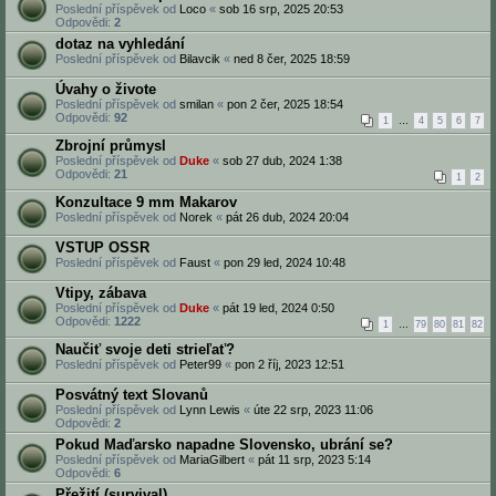
Poslední příspěvek od
Loco
«
sob 16 srp, 2025 20:53
Odpovědi:
2
dotaz na vyhledání
Poslední příspěvek od
Bilavcik
«
ned 8 čer, 2025 18:59
Úvahy o živote
Poslední příspěvek od
smilan
«
pon 2 čer, 2025 18:54
Odpovědi:
92
1
…
4
5
6
7
Zbrojní průmysl
Poslední příspěvek od
Duke
«
sob 27 dub, 2024 1:38
Odpovědi:
21
1
2
Konzultace 9 mm Makarov
Poslední příspěvek od
Norek
«
pát 26 dub, 2024 20:04
VSTUP OSSR
Poslední příspěvek od
Faust
«
pon 29 led, 2024 10:48
Vtipy, zábava
Poslední příspěvek od
Duke
«
pát 19 led, 2024 0:50
Odpovědi:
1222
1
…
79
80
81
82
Naučiť svoje deti strieľať?
Poslední příspěvek od
Peter99
«
pon 2 říj, 2023 12:51
Posvátný text Slovanů
Poslední příspěvek od
Lynn Lewis
«
úte 22 srp, 2023 11:06
Odpovědi:
2
Pokud Maďarsko napadne Slovensko, ubrání se?
Poslední příspěvek od
MariaGilbert
«
pát 11 srp, 2023 5:14
Odpovědi:
6
Přežití (survival)