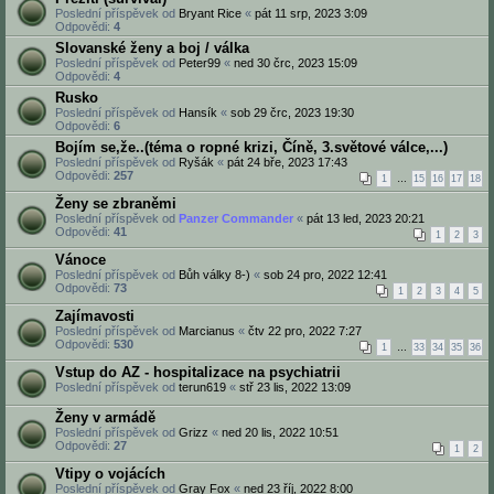
Poslední příspěvek od
Bryant Rice
«
pát 11 srp, 2023 3:09
Odpovědi:
4
Slovanské ženy a boj / válka
Poslední příspěvek od
Peter99
«
ned 30 črc, 2023 15:09
Odpovědi:
4
Rusko
Poslední příspěvek od
Hansík
«
sob 29 črc, 2023 19:30
Odpovědi:
6
Bojím se,že..(téma o ropné krizi, Číně, 3.světové válce,...)
Poslední příspěvek od
Ryšák
«
pát 24 bře, 2023 17:43
Odpovědi:
257
1
…
15
16
17
18
Ženy se zbraněmi
Poslední příspěvek od
Panzer Commander
«
pát 13 led, 2023 20:21
Odpovědi:
41
1
2
3
Vánoce
Poslední příspěvek od
Bůh války 8-)
«
sob 24 pro, 2022 12:41
Odpovědi:
73
1
2
3
4
5
Zajímavosti
Poslední příspěvek od
Marcianus
«
čtv 22 pro, 2022 7:27
Odpovědi:
530
1
…
33
34
35
36
Vstup do AZ - hospitalizace na psychiatrii
Poslední příspěvek od
terun619
«
stř 23 lis, 2022 13:09
Ženy v armádě
Poslední příspěvek od
Grizz
«
ned 20 lis, 2022 10:51
Odpovědi:
27
1
2
Vtipy o vojácích
Poslední příspěvek od
Gray Fox
«
ned 23 říj, 2022 8:00