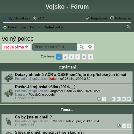
Vojsko - Fórum
Rychlé odkazy
FAQ
Registrovat
Přihlásit se
Obsah fóra
Forum
Volný pokec
led
Volný pokec
at
Nové téma
207 témat
1
2
3
4
5
Oznámení
Dotazy ohledně AČR a OSSR směřujte do příslušných témat
Poslední příspěvek od
Duke
«
stř 25 bře, 2020 0:32
Rusko-Ukrajinská válka (2014-__)
Poslední příspěvek od
Gargamel
«
sob 24 úno, 2024 20:21
Napsal v
Poválečné období
Odpovědi:
965
1
…
62
63
64
65
Témata
Co by jste tu chtěli?
Poslední příspěvek od
LT.Michal
«
sob 28 pro, 2013 13:34
Odpovědi:
16
1
2
Slované uměli porazit i Franskou říši