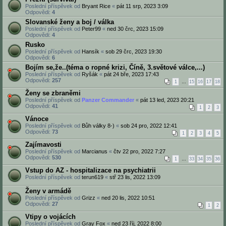
Poslední příspěvek od
Bryant Rice
«
pát 11 srp, 2023 3:09
Odpovědi:
4
Slovanské ženy a boj / válka
Poslední příspěvek od
Peter99
«
ned 30 črc, 2023 15:09
Odpovědi:
4
Rusko
Poslední příspěvek od
Hansík
«
sob 29 črc, 2023 19:30
Odpovědi:
6
Bojím se,že..(téma o ropné krizi, Číně, 3.světové válce,...)
Poslední příspěvek od
Ryšák
«
pát 24 bře, 2023 17:43
Odpovědi:
257
1
…
15
16
17
18
Ženy se zbraněmi
Poslední příspěvek od
Panzer Commander
«
pát 13 led, 2023 20:21
Odpovědi:
41
1
2
3
Vánoce
Poslední příspěvek od
Bůh války 8-)
«
sob 24 pro, 2022 12:41
Odpovědi:
73
1
2
3
4
5
Zajímavosti
Poslední příspěvek od
Marcianus
«
čtv 22 pro, 2022 7:27
Odpovědi:
530
1
…
33
34
35
36
Vstup do AZ - hospitalizace na psychiatrii
Poslední příspěvek od
terun619
«
stř 23 lis, 2022 13:09
Ženy v armádě
Poslední příspěvek od
Grizz
«
ned 20 lis, 2022 10:51
Odpovědi:
27
1
2
Vtipy o vojácích
Poslední příspěvek od
Gray Fox
«
ned 23 říj, 2022 8:00