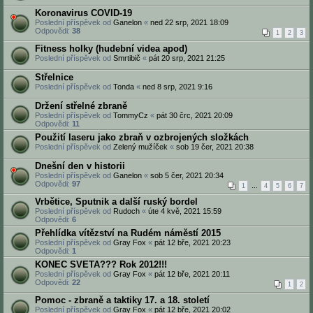
Koronavirus COVID-19
Poslední příspěvek od
Ganelon
«
ned 22 srp, 2021 18:09
Odpovědi:
38
1
2
3
Fitness holky (hudební videa apod)
Poslední příspěvek od
Smrtibič
«
pát 20 srp, 2021 21:25
Střelnice
Poslední příspěvek od
Tonda
«
ned 8 srp, 2021 9:16
Držení střelné zbraně
Poslední příspěvek od
TommyCz
«
pát 30 črc, 2021 20:09
Odpovědi:
11
Použití laseru jako zbraň v ozbrojených složkách
Poslední příspěvek od
Zelený mužíček
«
sob 19 čer, 2021 20:38
Dnešní den v historii
Poslední příspěvek od
Ganelon
«
sob 5 čer, 2021 20:34
Odpovědi:
97
1
…
4
5
6
7
Vrbětice, Sputnik a další ruský bordel
Poslední příspěvek od
Rudoch
«
úte 4 kvě, 2021 15:59
Odpovědi:
6
Přehlídka vítězství na Rudém náměstí 2015
Poslední příspěvek od
Gray Fox
«
pát 12 bře, 2021 20:23
Odpovědi:
1
KONEC SVETA??? Rok 2012!!!
Poslední příspěvek od
Gray Fox
«
pát 12 bře, 2021 20:11
Odpovědi:
22
1
2
Pomoc - zbraně a taktiky 17. a 18. století
Poslední příspěvek od
Gray Fox
«
pát 12 bře, 2021 20:02