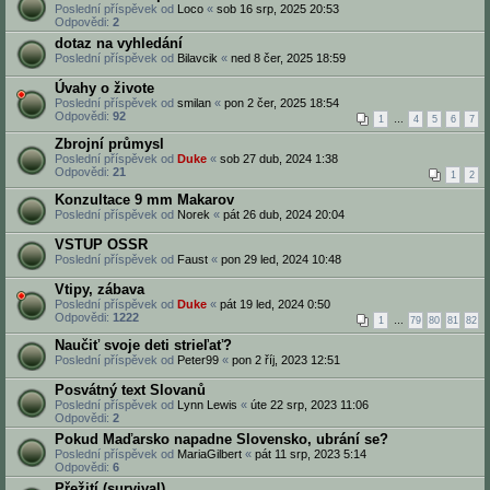
Poslední příspěvek od
Loco
«
sob 16 srp, 2025 20:53
Odpovědi:
2
dotaz na vyhledání
Poslední příspěvek od
Bilavcik
«
ned 8 čer, 2025 18:59
Úvahy o živote
Poslední příspěvek od
smilan
«
pon 2 čer, 2025 18:54
Odpovědi:
92
1
…
4
5
6
7
Zbrojní průmysl
Poslední příspěvek od
Duke
«
sob 27 dub, 2024 1:38
Odpovědi:
21
1
2
Konzultace 9 mm Makarov
Poslední příspěvek od
Norek
«
pát 26 dub, 2024 20:04
VSTUP OSSR
Poslední příspěvek od
Faust
«
pon 29 led, 2024 10:48
Vtipy, zábava
Poslední příspěvek od
Duke
«
pát 19 led, 2024 0:50
Odpovědi:
1222
1
…
79
80
81
82
Naučiť svoje deti strieľať?
Poslední příspěvek od
Peter99
«
pon 2 říj, 2023 12:51
Posvátný text Slovanů
Poslední příspěvek od
Lynn Lewis
«
úte 22 srp, 2023 11:06
Odpovědi:
2
Pokud Maďarsko napadne Slovensko, ubrání se?
Poslední příspěvek od
MariaGilbert
«
pát 11 srp, 2023 5:14
Odpovědi:
6
Přežití (survival)