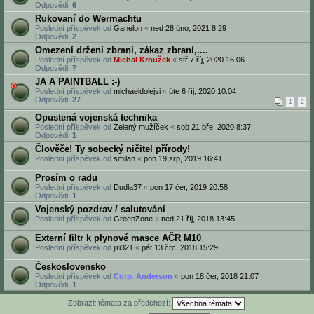
Odpovědi:
6
Rukovaní do Wermachtu
Poslední příspěvek od
Ganelon
«
ned 28 úno, 2021 8:29
Odpovědi:
2
Omezení držení zbraní, zákaz zbraní,....
Poslední příspěvek od
Michal Kroužek
«
stř 7 říj, 2020 16:06
Odpovědi:
7
JA A PAINTBALL :-)
Poslední příspěvek od
michaeldolejsi
«
úte 6 říj, 2020 10:04
Odpovědi:
27
1
2
Opustená vojenská technika
Poslední příspěvek od
Zelený mužíček
«
sob 21 bře, 2020 8:37
Odpovědi:
1
Člověče! Ty sobecký ničitel přírody!
Poslední příspěvek od
smilan
«
pon 19 srp, 2019 16:41
Prosím o radu
Poslední příspěvek od
Dudla37
«
pon 17 čer, 2019 20:58
Odpovědi:
1
Vojenský pozdrav / salutování
Poslední příspěvek od
GreenZone
«
ned 21 říj, 2018 13:45
Externí filtr k plynové masce AČR M10
Poslední příspěvek od
jiri321
«
pát 13 črc, 2018 15:29
Československo
Poslední příspěvek od
Corp. Anderson
«
pon 18 čer, 2018 21:07
Odpovědi:
1
Zobrazit témata za předchozí: