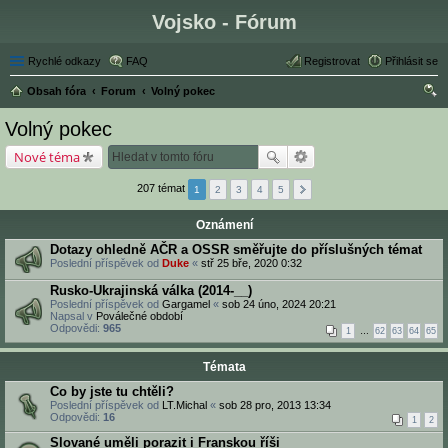
Vojsko - Fórum
Rychlé odkazy
FAQ
Registrovat
Přihlásit se
Obsah fóra
Forum
Volný pokec
led
Volný pokec
at
Nové téma
207 témat
1
2
3
4
5
Oznámení
Dotazy ohledně AČR a OSSR směřujte do příslušných témat
Poslední příspěvek od
Duke
«
stř 25 bře, 2020 0:32
Rusko-Ukrajinská válka (2014-__)
Poslední příspěvek od
Gargamel
«
sob 24 úno, 2024 20:21
Napsal v
Poválečné období
Odpovědi:
965
1
…
62
63
64
65
Témata
Co by jste tu chtěli?
Poslední příspěvek od
LT.Michal
«
sob 28 pro, 2013 13:34
Odpovědi:
16
1
2
Slované uměli porazit i Franskou říši