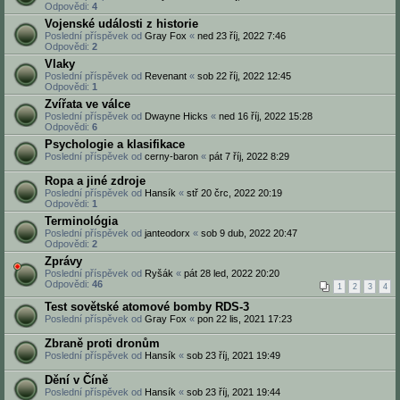
Odpovědi:
4
Vojenské události z historie
Poslední příspěvek od
Gray Fox
«
ned 23 říj, 2022 7:46
Odpovědi:
2
Vlaky
Poslední příspěvek od
Revenant
«
sob 22 říj, 2022 12:45
Odpovědi:
1
Zvířata ve válce
Poslední příspěvek od
Dwayne Hicks
«
ned 16 říj, 2022 15:28
Odpovědi:
6
Psychologie a klasifikace
Poslední příspěvek od
cerny-baron
«
pát 7 říj, 2022 8:29
Ropa a jiné zdroje
Poslední příspěvek od
Hansík
«
stř 20 črc, 2022 20:19
Odpovědi:
1
Terminológia
Poslední příspěvek od
janteodorx
«
sob 9 dub, 2022 20:47
Odpovědi:
2
Zprávy
Poslední příspěvek od
Ryšák
«
pát 28 led, 2022 20:20
Odpovědi:
46
1
2
3
4
Test sovětské atomové bomby RDS-3
Poslední příspěvek od
Gray Fox
«
pon 22 lis, 2021 17:23
Zbraně proti dronům
Poslední příspěvek od
Hansík
«
sob 23 říj, 2021 19:49
Dění v Číně
Poslední příspěvek od
Hansík
«
sob 23 říj, 2021 19:44