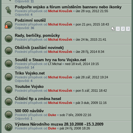
Odpovědi:
11
Podpořte vojsko a fórum umístěním banneru nebo ikonky
Poslední příspěvek od
Michal Kroužek
«
úte 28 srp, 2012 21:55
Odpovědi:
4
Podzimní soutěž
Poslední příspěvek od
Michal Kroužek
«
pon 21 pro, 2015 18:43
Odpovědi:
36
1
2
3
Rady, berličky, pomůcky
Poslední příspěvek od
Michal Kroužek
«
úte 24 lis, 2015 21:41
Oběžník (zasílání novinek)
Poslední příspěvek od
Michal Kroužek
«
úte 28 říj, 2014 8:34
Soutěž o Steam hry na foru Vojsko.net
Poslední příspěvek od
LT.Michal
«
ned 18 kvě, 2014 19:15
Odpovědi:
14
Triko Vojsko.net
Poslední příspěvek od
Michal Kroužek
«
pát 28 zář, 2012 19:24
Odpovědi:
4
Youtube Vojsko
Poslední příspěvek od
Michal Kroužek
«
pon 5 zář, 2011 18:42
Čištění ftp a změna hesel
Poslední příspěvek od
Michal Kroužek
«
pát 3 dub, 2009 11:16
500 000 návštěv
Poslední příspěvek od
Duke
«
sob 7 bře, 2009 22:16
Odpovědi:
1
Výstava Národního muzea 28.10.2008 –15.3.2009
Poslední příspěvek od
Duke
«
pát 24 říj, 2008 18:26