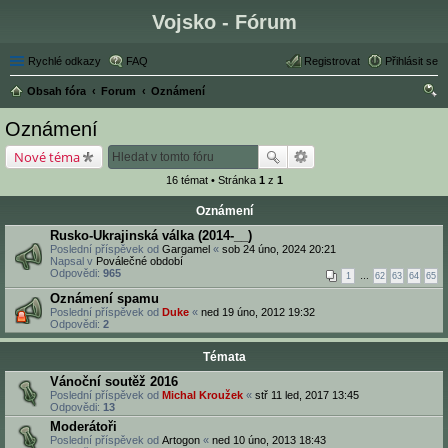
Vojsko - Fórum
Rychlé odkazy
FAQ
Registrovat
Přihlásit se
Obsah fóra
Forum
Oznámení
led
Oznámení
at
Nové téma
16 témat • Stránka
1
z
1
Oznámení
Rusko-Ukrajinská válka (2014-__)
Poslední příspěvek od
Gargamel
«
sob 24 úno, 2024 20:21
Napsal v
Poválečné období
Odpovědi:
965
1
…
62
63
64
65
Oznámení spamu
Poslední příspěvek od
Duke
«
ned 19 úno, 2012 19:32
Odpovědi:
2
Témata
Vánoční soutěž 2016
Poslední příspěvek od
Michal Kroužek
«
stř 11 led, 2017 13:45
Odpovědi:
13
Moderátoři
Poslední příspěvek od
Artogon
«
ned 10 úno, 2013 18:43