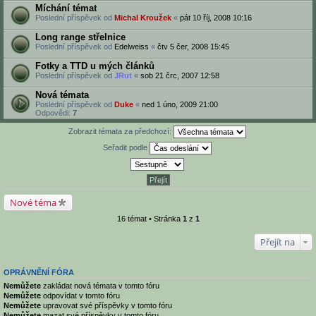
Míchání témat
Poslední příspěvek od
Michal Kroužek
«
pát 10 říj, 2008 10:16
Long range střelnice
Poslední příspěvek od
Edelweiss
«
čtv 5 čer, 2008 15:45
Fotky a TTD u mých článků
Poslední příspěvek od
JRut
«
sob 21 črc, 2007 12:58
Nová témata
Poslední příspěvek od
Duke
«
ned 1 úno, 2009 21:00
Odpovědi:
7
Zobrazit témata za předchozí:
Seřadit podle
Nové téma
16 témat • Stránka
1
z
1
Přejít na
OPRÁVNĚNÍ FÓRA
Nemůžete
zakládat nová témata v tomto fóru
Nemůžete
odpovídat v tomto fóru
Nemůžete
upravovat své příspěvky v tomto fóru
Nemůžete
mazat své příspěvky v tomto fóru