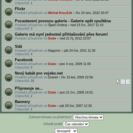
Odpovědi:
1
Flickr
Poslední příspěvek od
Michal Kroužek
«
čtv 24 úno, 2022 20:47
Pozastavení provozu galerie - Galerie opět zpuštěna
Poslední příspěvek od
Špion Ondrej
«
ned 23 črc, 2017 11:19
Odpovědi:
3
Galerie má nyní jednotné přihlašování přes forum!
Poslední příspěvek od
Duke
«
ned 21 říj, 2012 23:07
Stát
Poslední příspěvek od
Nagumo
«
pát 24 čer, 2011 11:39
Odpovědi:
4
Facebook
Poslední příspěvek od
Duke
«
pon 3 srp, 2009 11:05
Odpovědi:
9
Nový kabát pro vojsko.net
Poslední příspěvek od
Dranel
«
čtv 15 led, 2009 22:56
Odpovědi:
20
1
2
Připravuje se...
Poslední příspěvek od
Duke
«
pon 21 črc, 2008 14:01
Odpovědi:
2
Bannery
Poslední příspěvek od
Duke
«
pát 29 čer, 2007 12:30
Odpovědi:
1
Zobrazit témata za předchozí:
Seřadit podle