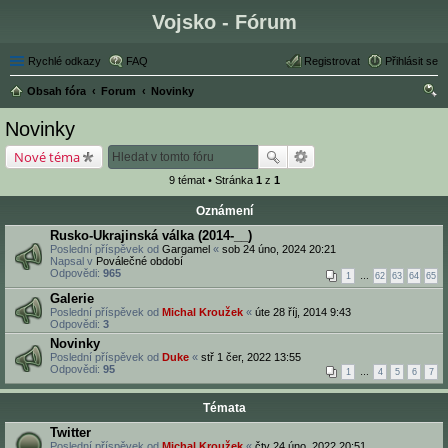
Vojsko - Fórum
Rychlé odkazy
FAQ
Registrovat
Přihlásit se
Obsah fóra
Forum
Novinky
led
Novinky
at
Nové téma
9 témat • Stránka
1
z
1
Oznámení
Rusko-Ukrajinská válka (2014-__)
Poslední příspěvek od
Gargamel
«
sob 24 úno, 2024 20:21
Napsal v
Poválečné období
Odpovědi:
965
1
…
62
63
64
65
Galerie
Poslední příspěvek od
Michal Kroužek
«
úte 28 říj, 2014 9:43
Odpovědi:
3
Novinky
Poslední příspěvek od
Duke
«
stř 1 čer, 2022 13:55
Odpovědi:
95
1
…
4
5
6
7
Témata
Twitter
Poslední příspěvek od
Michal Kroužek
«
čtv 24 úno, 2022 20:51