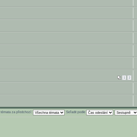
1
2
t témata za předchozí:
Seřadit podle