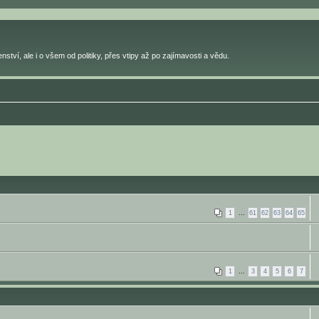
ství, ale i o všem od politiky, přes vtipy až po zajímavosti a vědu.
1
…
61
62
63
64
65
1
…
3
4
5
6
7