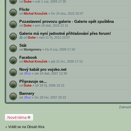
od
Duke
» sob 1 srp, 2009 17:35
Flickr
od
Michal Kroužek
» čtv 24 úno, 2022 20:47
Pozastavení provozu galerie - Galerie opět zpuštěna
od
Duke
» pon 18 dub, 2016 21:11
Galerie má nyní jednotné přihlašování přes forum!
od
Duke
» ned 21 říj, 2012 23:07
V
t
Stát
o
od
Montgomery
» čtv 6 srp, 2009 17:42
m
t
Facebook
o
od
t
Michal Kroužek
» pát 31 črc, 2009 17:12
é
m
Nový kabát pro vojsko.net
a
od
JRut
» úte 24 dub, 2007 12:38
t
u
Připravuje se...
j
od
Duke
» stř 25 říj, 2006 15:15
e
h
Bannery
l
a
od
JRut
» čtv 28 čer, 2007 20:22
s
o
v
Zobrazi
á
n
Nové téma
í
.
Vrátit se na Obsah fóra