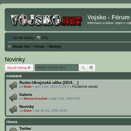
Vojsko - Fórum
Informace a pokec nejen o vojen
Rychlé odkazy
FAQ
Obsah fóra
Forum
Novinky
Novinky
Nové téma
OZNÁMENÍ
Rusko-Ukrajinská válka (2014-__)
od
Duke
» pon 3 bře, 2014 23:29 » v
Poválečné období
Galerie
od
Michal Kroužek
» ned 7 čer, 2009 9:55
Novinky
od
Duke
» úte 29 srp, 2006 18:00
TÉMATA
Twitter