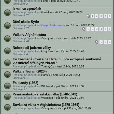
Poslední příspěvek od
Fénix
«
pon 16 kvě, 2022 19:40
Odpovědi:
2
Izrael ve zprávách
Poslední příspěvek od
Ganelon
«
stř 27 dub, 2022 20:29
Odpovědi:
70
1
2
3
4
5
Dění okolo Sýrie
Poslední příspěvek od
Corp. Anderson
«
sob 16 dub, 2022 11:24
Odpovědi:
76
1
2
3
4
5
6
Válka v Afghánistánu
Poslední příspěvek od
Zelený mužíček
«
úte 5 dub, 2022 17:12
Odpovědi:
44
1
2
3
Nebezpečí jaderné války
Poslední příspěvek od
Gray Fox
«
úte 15 bře, 2022 19:40
Odpovědi:
4
Co znamená invaze na Ukrajinu pro evropské soukromé
vlastnictví střelných zbraní?
Poslední příspěvek od
TommyCz
«
ned 13 bře, 2022 8:26
Válka v Tigraji (2020-)
Poslední příspěvek od
Hansík
«
sob 23 říj, 2021 19:33
Odpovědi:
1
Falklandy (1982)
Poslední příspěvek od
Wildblood
«
pát 30 črc, 2021 21:36
Odpovědi:
1
První arabsko-izraelská válka (1948-1949)
Poslední příspěvek od
Wildblood
«
pát 30 črc, 2021 21:34
Sovětská válka v Afghánistánu (1979-1989)
Poslední příspěvek od
Zelený mužíček
«
pát 11 čer, 2021 21:04