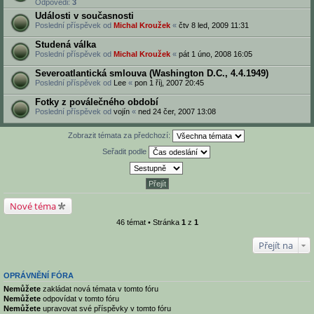
Odpovědi:
3
Události v současnosti
Poslední příspěvek od
Michal Kroužek
«
čtv 8 led, 2009 11:31
Studená válka
Poslední příspěvek od
Michal Kroužek
«
pát 1 úno, 2008 16:05
Severoatlantická smlouva (Washington D.C., 4.4.1949)
Poslední příspěvek od
Lee
«
pon 1 říj, 2007 20:45
Fotky z poválečného období
Poslední příspěvek od
vojín
«
ned 24 čer, 2007 13:08
Zobrazit témata za předchozí:
Seřadit podle
Nové téma
46 témat • Stránka
1
z
1
Přejít na
OPRÁVNĚNÍ FÓRA
Nemůžete
zakládat nová témata v tomto fóru
Nemůžete
odpovídat v tomto fóru
Nemůžete
upravovat své příspěvky v tomto fóru