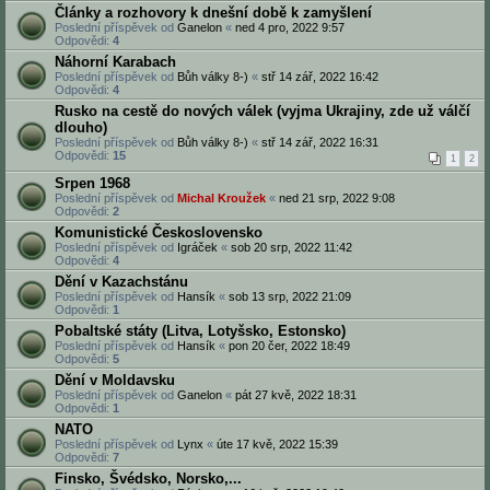
Články a rozhovory k dnešní době k zamyšlení
Poslední příspěvek od
Ganelon
«
ned 4 pro, 2022 9:57
Odpovědi:
4
Náhorní Karabach
Poslední příspěvek od
Bůh války 8-)
«
stř 14 zář, 2022 16:42
Odpovědi:
4
Rusko na cestě do nových válek (vyjma Ukrajiny, zde už válčí
dlouho)
Poslední příspěvek od
Bůh války 8-)
«
stř 14 zář, 2022 16:31
Odpovědi:
15
1
2
Srpen 1968
Poslední příspěvek od
Michal Kroužek
«
ned 21 srp, 2022 9:08
Odpovědi:
2
Komunistické Československo
Poslední příspěvek od
Igráček
«
sob 20 srp, 2022 11:42
Odpovědi:
4
Dění v Kazachstánu
Poslední příspěvek od
Hansík
«
sob 13 srp, 2022 21:09
Odpovědi:
1
Pobaltské státy (Litva, Lotyšsko, Estonsko)
Poslední příspěvek od
Hansík
«
pon 20 čer, 2022 18:49
Odpovědi:
5
Dění v Moldavsku
Poslední příspěvek od
Ganelon
«
pát 27 kvě, 2022 18:31
Odpovědi:
1
NATO
Poslední příspěvek od
Lynx
«
úte 17 kvě, 2022 15:39
Odpovědi:
7
Finsko, Švédsko, Norsko,...