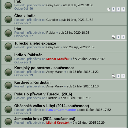
Irák
Poslední příspěvek od
Gray Fox
«
úte 6 dub, 2021 20:30
Odpovědi:
40
1
2
3
Čína x Indie
Poslední příspěvek od
Ganelon
«
pát 19 úno, 2021 21:32
Odpovědi:
3
Irán
Poslední příspěvek od
Raider
«
sob 28 lis, 2020 10:25
Odpovědi:
27
1
2
Turecko a jeho expanze
Poslední příspěvek od
Gray Fox
«
sob 29 srp, 2020 21:56
Indie x Pákistán
Poslední příspěvek od
Michal Kroužek
«
čtv 28 úno, 2019 20:42
Odpovědi:
1
Korejský poloostrov - současnost
Poslední příspěvek od
Army Marek
«
sob 17 bře, 2018 11:22
Odpovědi:
29
1
2
Kurdové a Kurdistán
Poslední příspěvek od
Army Marek
«
sob 17 bře, 2018 11:18
Pokus o převrat v Turecku (2016)
Poslední příspěvek od
Smrtibič
«
sob 16 črc, 2016 7:32
Občanská válka v Libyi (2014–současnost)
Poslední příspěvek od
Panzer Commander
«
sob 11 čer, 2016 17:52
Odpovědi:
1
Jemenská krize (2011–současnost)
Poslední příspěvek od
Michal Kroužek
«
čtv 23 dub, 2015 19:29