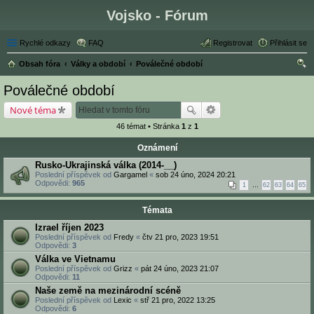
Vojsko - Fórum
Rychlé odkazy
FAQ
Registrovat
Přihlásit se
Obsah fóra
Války a období
Poválečné období
led
Poválečné období
at
Nové téma
46 témat • Stránka
1
z
1
Oznámení
Rusko-Ukrajinská válka (2014-__)
Poslední příspěvek od
Gargamel
«
sob 24 úno, 2024 20:21
Odpovědi:
965
1
…
62
63
64
65
Témata
Izrael říjen 2023
Poslední příspěvek od
Fredy
«
čtv 21 pro, 2023 19:51
Odpovědi:
3
Válka ve Vietnamu
Poslední příspěvek od
Grizz
«
pát 24 úno, 2023 21:07
Odpovědi:
11
Naše země na mezinárodní scéně
Poslední příspěvek od
Lexic
«
stř 21 pro, 2022 13:25
Odpovědi:
6