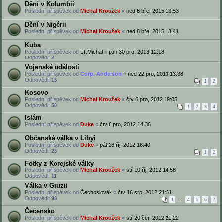
Dění v Kolumbii
Poslední příspěvek od
Michal Kroužek
«
ned 8 bře, 2015 13:53
Dění v Nigérii
Poslední příspěvek od
Michal Kroužek
«
ned 8 bře, 2015 13:41
Kuba
Poslední příspěvek od
LT.Michal
«
pon 30 pro, 2013 12:18
Odpovědi:
2
Vojenské události
Poslední příspěvek od
Corp. Anderson
«
ned 22 pro, 2013 13:38
Odpovědi:
15
1
2
Kosovo
Poslední příspěvek od
Michal Kroužek
«
čtv 6 pro, 2012 19:05
Odpovědi:
50
1
2
3
4
Islám
Poslední příspěvek od
Duke
«
čtv 6 pro, 2012 14:36
Občanská válka v Libyi
Poslední příspěvek od
Duke
«
pát 26 říj, 2012 16:40
Odpovědi:
25
1
2
Fotky z Korejské války
Poslední příspěvek od
Michal Kroužek
«
stř 10 říj, 2012 14:58
Odpovědi:
11
Válka v Gruzii
Poslední příspěvek od
Čechoslovák
«
čtv 16 srp, 2012 21:51
Odpovědi:
98
1
…
4
5
6
7
Čečensko
Poslední příspěvek od
Michal Kroužek
«
stř 20 čer, 2012 21:22