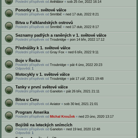
Poslední příspěvek od
Anihilátor
«
sob 25 čer, 2022 16:14
Ponorky v 1. světové válce
Poslední příspěvek od
Smrtibič
«
ned 17 dub, 2022 8:21
Bitva u Falklandských ostrovů
Poslední příspěvek od
Smrtibič
«
ned 17 dub, 2022 8:17
Seznamy padlých a raněných v 1. světové válce
Poslední příspěvek od
Troubridge
«
pon 14 bře, 2022 17:12
Přednášky k 1. světové válce
Poslední příspěvek od
Gray Fox
«
ned 6 bře, 2022 9:11
Boje v Řecku
Poslední příspěvek od
Troubridge
«
pát 4 úno, 2022 20:23
Odpovědi:
1
Motocykly v 1. světové válce
Poslední příspěvek od
Troubridge
«
pát 17 zář, 2021 19:48
Tanky v první světové válce
Poslední příspěvek od
Ganelon
«
pát 26 bře, 2021 21:11
Bitva u Ceru
Poslední příspěvek od
Aviator
«
sob 30 led, 2021 21:01
Program Amerika
Poslední příspěvek od
Michal Kroužek
«
ned 23 úno, 2020 13:17
Bojiště na leteckých snímcích
Poslední příspěvek od
Ganelon
«
ned 19 led, 2020 12:48
Odpovědi:
1