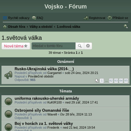
Vojsko - Fórum
Rychlé odkazy
FAQ
Registrovat
Přihlásit se
Obsah fóra
Války a období
1.světová válka
led
1.světová válka
at
Nové téma
39 témat • Stránka
1
z
1
Oznámení
Rusko-Ukrajinská válka (2014-__)
Poslední příspěvek od
Gargamel
«
sob 24 úno, 2024 20:21
Napsal v
Poválečné období
Odpovědi:
965
1
…
62
63
64
65
Témata
uniforma rakousko-uherské armády
Poslední příspěvek od
KuKIR100
«
ned 29 zář, 2024 17:41
Ozbrojené síly Osmanské říše
Poslední příspěvek od
Wavell
«
čtv 28 bře, 2024 11:13
Odpovědi:
1
Boj v horách za 1. světové války
Poslední příspěvek od
Frederik
«
ned 21 led, 2024 19:54