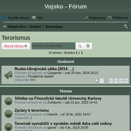
Vojsko - Fórum
Rychlé odkazy
FAQ
Registrovat
Přihlásit se
Obsah fóra
Ostatní
Terorismus
led
Terorismus
at
Nové téma
10 témat • Stránka
1
z
1
Oznámení
Rusko-Ukrajinská válka (2014-__)
Poslední příspěvek od
Gargamel
«
sob 24 úno, 2024 20:21
Napsal v
Poválečné období
Odpovědi:
965
1
…
62
63
64
65
Témata
Střelba na Filozofické fakultě Univerzity Karlovy
Poslední příspěvek od
Zvědavec
«
pát 22 pro, 2023 14:43
Zprávy k terorismu
Poslední příspěvek od
Hansík
«
stř 30 lis, 2022 16:57
Odpovědi:
2
Teroristé vyvraždili v syrském městě Adra celé rodiny
Poslední příspěvek od
ganxtr
«
úte 5 lis, 2019 19:05