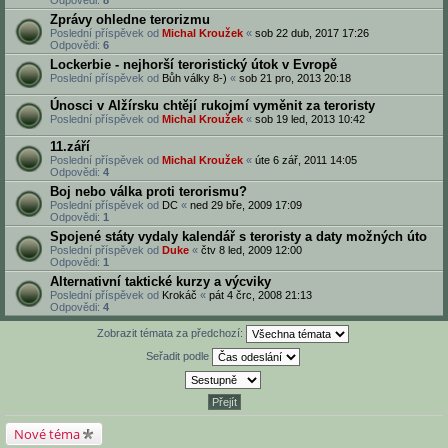
Odpovědi:
8
Zprávy ohledne terorizmu
Poslední příspěvek od
Michal Kroužek
«
sob 22 dub, 2017 17:26
Odpovědi:
6
Lockerbie - nejhorší teroristický útok v Evropě
Poslední příspěvek od
Bůh války 8-)
«
sob 21 pro, 2013 20:18
Únosci v Alžírsku chtějí rukojmí vyměnit za teroristy
Poslední příspěvek od
Michal Kroužek
«
sob 19 led, 2013 10:42
11.září
Poslední příspěvek od
Michal Kroužek
«
úte 6 zář, 2011 14:05
Odpovědi:
4
Boj nebo válka proti terorismu?
Poslední příspěvek od
DC
«
ned 29 bře, 2009 17:09
Odpovědi:
1
Spojené státy vydaly kalendář s teroristy a daty možných úto
Poslední příspěvek od
Duke
«
čtv 8 led, 2009 12:00
Odpovědi:
1
Alternativní taktické kurzy a výcviky
Poslední příspěvek od
Krokáč
«
pát 4 črc, 2008 21:13
Odpovědi:
4
Zobrazit témata za předchozí:
Seřadit podle
Nové téma