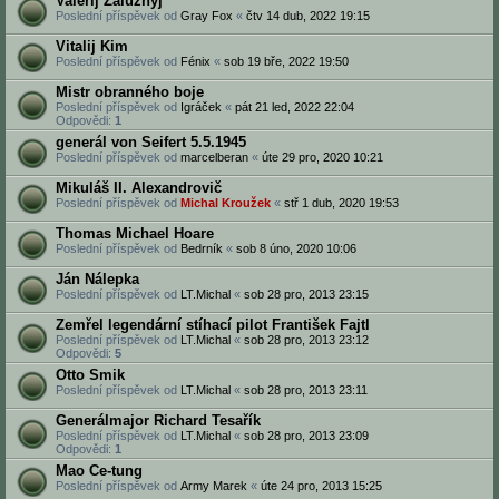
Valerij Zalužnyj
Poslední příspěvek od
Gray Fox
«
čtv 14 dub, 2022 19:15
Vitalij Kim
Poslední příspěvek od
Fénix
«
sob 19 bře, 2022 19:50
Mistr obranného boje
Poslední příspěvek od
Igráček
«
pát 21 led, 2022 22:04
Odpovědi:
1
generál von Seifert 5.5.1945
Poslední příspěvek od
marcelberan
«
úte 29 pro, 2020 10:21
Mikuláš II. Alexandrovič
Poslední příspěvek od
Michal Kroužek
«
stř 1 dub, 2020 19:53
Thomas Michael Hoare
Poslední příspěvek od
Bedrník
«
sob 8 úno, 2020 10:06
Ján Nálepka
Poslední příspěvek od
LT.Michal
«
sob 28 pro, 2013 23:15
Zemřel legendární stíhací pilot František Fajtl
Poslední příspěvek od
LT.Michal
«
sob 28 pro, 2013 23:12
Odpovědi:
5
Otto Smik
Poslední příspěvek od
LT.Michal
«
sob 28 pro, 2013 23:11
Generálmajor Richard Tesařík
Poslední příspěvek od
LT.Michal
«
sob 28 pro, 2013 23:09
Odpovědi:
1
Mao Ce-tung
Poslední příspěvek od
Army Marek
«
úte 24 pro, 2013 15:25