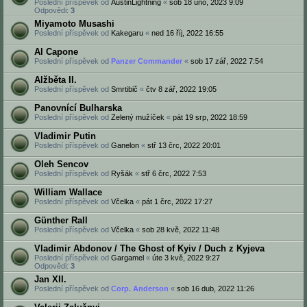
Poslední příspěvek od
AustinLightning
«
sob 18 úno, 2023 9:09
Odpovědi:
3
Miyamoto Musashi
Poslední příspěvek od
Kakegaru
«
ned 16 říj, 2022 16:55
Al Capone
Poslední příspěvek od
Panzer Commander
«
sob 17 zář, 2022 7:54
Alžběta II.
Poslední příspěvek od
Smrtibič
«
čtv 8 zář, 2022 19:05
Panovnící Bulharska
Poslední příspěvek od
Zelený mužíček
«
pát 19 srp, 2022 18:59
Vladimir Putin
Poslední příspěvek od
Ganelon
«
stř 13 črc, 2022 20:01
Oleh Sencov
Poslední příspěvek od
Ryšák
«
stř 6 črc, 2022 7:53
William Wallace
Poslední příspěvek od
Včelka
«
pát 1 črc, 2022 17:27
Günther Rall
Poslední příspěvek od
Včelka
«
sob 28 kvě, 2022 11:48
Vladimir Abdonov / The Ghost of Kyiv / Duch z Kyjeva
Poslední příspěvek od
Gargamel
«
úte 3 kvě, 2022 9:27
Odpovědi:
3
Jan XII.
Poslední příspěvek od
Corp. Anderson
«
sob 16 dub, 2022 11:26