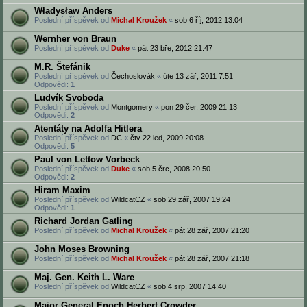
Władysław Anders
Poslední příspěvek od
Michal Kroužek
«
sob 6 říj, 2012 13:04
Wernher von Braun
Poslední příspěvek od
Duke
«
pát 23 bře, 2012 21:47
M.R. Štefánik
Poslední příspěvek od
Čechoslovák
«
úte 13 zář, 2011 7:51
Odpovědi:
1
Ludvík Svoboda
Poslední příspěvek od
Montgomery
«
pon 29 čer, 2009 21:13
Odpovědi:
2
Atentáty na Adolfa Hitlera
Poslední příspěvek od
DC
«
čtv 22 led, 2009 20:08
Odpovědi:
5
Paul von Lettow Vorbeck
Poslední příspěvek od
Duke
«
sob 5 črc, 2008 20:50
Odpovědi:
2
Hiram Maxim
Poslední příspěvek od
WildcatCZ
«
sob 29 zář, 2007 19:24
Odpovědi:
1
Richard Jordan Gatling
Poslední příspěvek od
Michal Kroužek
«
pát 28 zář, 2007 21:20
John Moses Browning
Poslední příspěvek od
Michal Kroužek
«
pát 28 zář, 2007 21:18
Maj. Gen. Keith L. Ware
Poslední příspěvek od
WildcatCZ
«
sob 4 srp, 2007 14:40
Major General Enoch Herbert Crowder