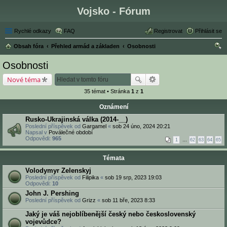
Vojsko - Fórum
Rychlé odkazy
FAQ
Registrovat
Přihlásit se
Obsah fóra
Přehled armád a základen
Osobnosti
led
Osobnosti
at
Nové téma
35 témat • Stránka
1
z
1
Oznámení
Rusko-Ukrajinská válka (2014-__)
Poslední příspěvek od
Gargamel
«
sob 24 úno, 2024 20:21
Napsal v
Poválečné období
Odpovědi:
965
1
…
62
63
64
65
Témata
Volodymyr Zelenskyj
Poslední příspěvek od
Filipika
«
sob 19 srp, 2023 19:03
Odpovědi:
10
John J. Pershing
Poslední příspěvek od
Grizz
«
sob 11 bře, 2023 8:33
Jaký je váš nejoblíbenější český nebo československý
vojevůdce?