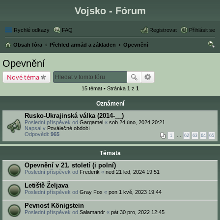
Vojsko - Fórum
Rychlé odkazy
FAQ
Registrovat
Přihlásit se
Obsah fóra
Přehled armád a základen
Opevnění
led
Opevnění
at
Nové téma
15 témat • Stránka
1
z
1
Oznámení
Rusko-Ukrajinská válka (2014-__)
Poslední příspěvek od
Gargamel
«
sob 24 úno, 2024 20:21
Napsal v
Poválečné období
Odpovědi:
965
1
…
62
63
64
65
Témata
Opevnění v 21. století (i polní)
Poslední příspěvek od
Frederik
«
ned 21 led, 2024 19:51
Letiště Željava
Poslední příspěvek od
Gray Fox
«
pon 1 kvě, 2023 19:44
Pevnost Königstein
Poslední příspěvek od
Salamandr
«
pát 30 pro, 2022 12:45