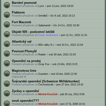
Barokní pevnosti
Poslední příspěvek od
Lynx
«
pon 12 pro, 2022 19:03
Flakturm
Poslední příspěvek od
Smrtibič
«
čtv 8 zář, 2022 19:13
Fort Macomb
Poslední příspěvek od
Salamandr
«
čtv 14 črc, 2022 19:30
Objekt 505 - podzemní letiště
Poslední příspěvek od
Corp. Anderson
«
pon 11 črc, 2022 11:15
Atlantický val
Poslední příspěvek od
Bůh války 8-)
«
ned 10 črc, 2022 12:04
Pevnost Přemyšl
Poslední příspěvek od
Raider
«
sob 30 dub, 2022 21:03
Opevnění na prodej
Poslední příspěvek od
Gray Fox
«
sob 13 bře, 2021 8:23
Maginotova linie
Poslední příspěvek od
Ganelon
«
ned 19 led, 2020 12:40
Odpovědi:
6
Švýcarské opevnění (Schweizer Militärbunker)
Poslední příspěvek od
Čechoslovák
«
pon 27 úno, 2012 14:42
Zprávy o opevnění
Poslední příspěvek od
Michal Kroužek
«
pát 26 srp, 2011 8:06
nové opevnění???
Poslední příspěvek od
Michal Kroužek
«
pon 27 říj, 2008 10:41