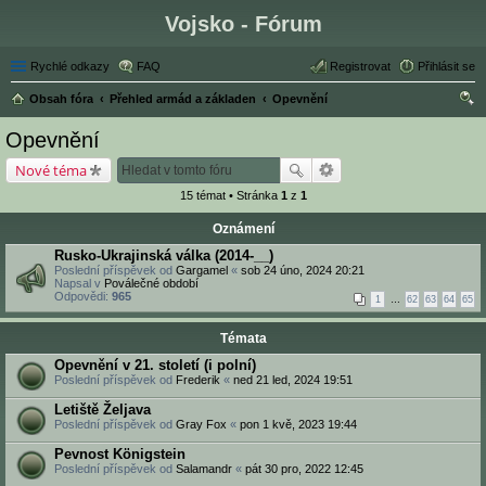
Vojsko - Fórum
Rychlé odkazy
FAQ
Registrovat
Přihlásit se
Obsah fóra
Přehled armád a základen
Opevnění
led
Opevnění
at
Nové téma
15 témat • Stránka
1
z
1
Oznámení
Rusko-Ukrajinská válka (2014-__)
Poslední příspěvek od
Gargamel
«
sob 24 úno, 2024 20:21
Napsal v
Poválečné období
Odpovědi:
965
1
…
62
63
64
65
Témata
Opevnění v 21. století (i polní)
Poslední příspěvek od
Frederik
«
ned 21 led, 2024 19:51
Letiště Željava
Poslední příspěvek od
Gray Fox
«
pon 1 kvě, 2023 19:44
Pevnost Königstein
Poslední příspěvek od
Salamandr
«
pát 30 pro, 2022 12:45