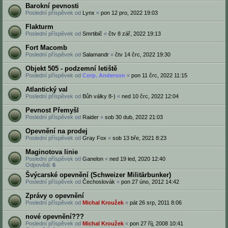
Barokní pevnosti
Poslední příspěvek od
Lynx
«
pon 12 pro, 2022 19:03
Flakturm
Poslední příspěvek od
Smrtibič
«
čtv 8 zář, 2022 19:13
Fort Macomb
Poslední příspěvek od
Salamandr
«
čtv 14 črc, 2022 19:30
Objekt 505 - podzemní letiště
Poslední příspěvek od
Corp. Anderson
«
pon 11 črc, 2022 11:15
Atlantický val
Poslední příspěvek od
Bůh války 8-)
«
ned 10 črc, 2022 12:04
Pevnost Přemyšl
Poslední příspěvek od
Raider
«
sob 30 dub, 2022 21:03
Opevnění na prodej
Poslední příspěvek od
Gray Fox
«
sob 13 bře, 2021 8:23
Maginotova linie
Poslední příspěvek od
Ganelon
«
ned 19 led, 2020 12:40
Odpovědi:
6
Švýcarské opevnění (Schweizer Militärbunker)
Poslední příspěvek od
Čechoslovák
«
pon 27 úno, 2012 14:42
Zprávy o opevnění
Poslední příspěvek od
Michal Kroužek
«
pát 26 srp, 2011 8:06
nové opevnění???
Poslední příspěvek od
Michal Kroužek
«
pon 27 říj, 2008 10:41