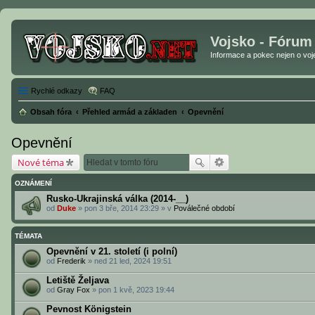
Vojsko - Fórum
Informace a pokec nejen o vojen
Rychlé odkazy
FAQ
Obsah fóra
Přehled armád a základen
Opevnění
Opevnění
Nové téma
OZNÁMENÍ
Rusko-Ukrajinská válka (2014-__)
od
Duke
» pon 3 bře, 2014 23:29 » v
Poválečné období
TÉMATA
Opevnění v 21. století (i polní)
od
Frederik
» ned 21 led, 2024 19:51
Letiště Željava
od
Gray Fox
» pon 1 kvě, 2023 19:44
Pevnost Königstein