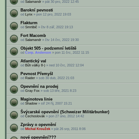
od
Salamandr
» pát 30 pro, 2022 12:45
Barokní pevnosti
od
Lynx
» pon 12 pro, 2022 19:03
Flakturm
od
Smrtibič
» čtv 8 zář, 2022 19:13
Fort Macomb
od
Salamandr
» čtv 14 črc, 2022 19:30
Objekt 505 - podzemní letiště
od
Corp. Anderson
» pon 11 črc, 2022 11:15
Atlantický val
od
Bůh války 8-)
» ned 10 črc, 2022 12:04
Pevnost Přemyšl
od
Raider
» sob 30 dub, 2022 21:03
Opevnění na prodej
od
Gray Fox
» sob 13 bře, 2021 8:23
Maginotova linie
od
Shadow
» stř 24 říj, 2007 15:21
Švýcarské opevnění (Schweizer Militärbunker)
od
Čechoslovák
» pon 27 úno, 2012 14:42
Zprávy o opevnění
od
Michal Kroužek
» pát 26 srp, 2011 8:06
nové opevnění???