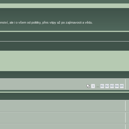
ství, ale i o všem od politiky, přes vtipy až po zajímavosti a vědu.
1
…
61
62
63
64
65