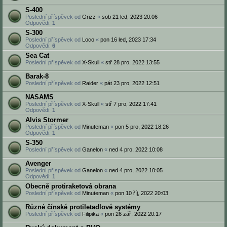
S-400
Poslední příspěvek od
Grizz
«
sob 21 led, 2023 20:06
Odpovědi:
1
S-300
Poslední příspěvek od
Loco
«
pon 16 led, 2023 17:34
Odpovědi:
6
Sea Cat
Poslední příspěvek od
X-Skull
«
stř 28 pro, 2022 13:55
Barak-8
Poslední příspěvek od
Raider
«
pát 23 pro, 2022 12:51
NASAMS
Poslední příspěvek od
X-Skull
«
stř 7 pro, 2022 17:41
Odpovědi:
1
Alvis Stormer
Poslední příspěvek od
Minuteman
«
pon 5 pro, 2022 18:26
Odpovědi:
1
S-350
Poslední příspěvek od
Ganelon
«
ned 4 pro, 2022 10:08
Avenger
Poslední příspěvek od
Ganelon
«
ned 4 pro, 2022 10:05
Odpovědi:
1
Obecně protiraketová obrana
Poslední příspěvek od
Minuteman
«
pon 10 říj, 2022 20:03
Různé čínské protiletadlové systémy
Poslední příspěvek od
Filipika
«
pon 26 zář, 2022 20:17