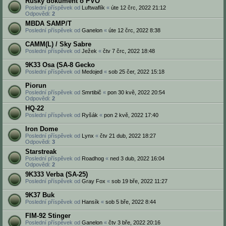
Ruský dokument o PVO
Poslední příspěvek od
Luftwaflík
«
úte 12 črc, 2022 21:12
Odpovědi:
2
MBDA SAMP/T
Poslední příspěvek od
Ganelon
«
úte 12 črc, 2022 8:38
CAMM(L) / Sky Sabre
Poslední příspěvek od
Ježek
«
čtv 7 črc, 2022 18:48
9K33 Osa (SA-8 Gecko
Poslední příspěvek od
Medojed
«
sob 25 čer, 2022 15:18
Piorun
Poslední příspěvek od
Smrtibič
«
pon 30 kvě, 2022 20:54
Odpovědi:
2
HQ-22
Poslední příspěvek od
Ryšák
«
pon 2 kvě, 2022 17:40
Iron Dome
Poslední příspěvek od
Lynx
«
čtv 21 dub, 2022 18:27
Odpovědi:
3
Starstreak
Poslední příspěvek od
Roadhog
«
ned 3 dub, 2022 16:04
Odpovědi:
2
9K333 Verba (SA-25)
Poslední příspěvek od
Gray Fox
«
sob 19 bře, 2022 11:27
9K37 Buk
Poslední příspěvek od
Hansík
«
sob 5 bře, 2022 8:44
FIM-92 Stinger
Poslední příspěvek od
Ganelon
«
čtv 3 bře, 2022 20:16