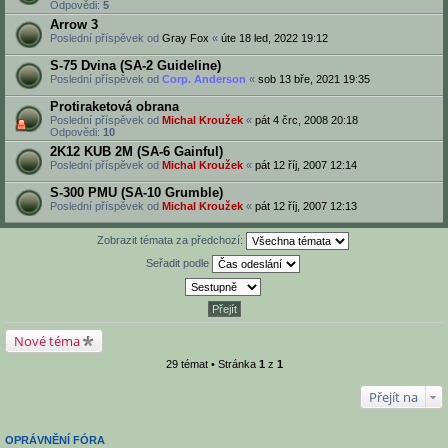
Odpovědi:
5
Arrow 3
Poslední příspěvek od
Gray Fox
«
úte 18 led, 2022 19:12
S-75 Dvina (SA-2 Guideline)
Poslední příspěvek od
Corp. Anderson
«
sob 13 bře, 2021 19:35
Protiraketová obrana
Poslední příspěvek od
Michal Kroužek
«
pát 4 črc, 2008 20:18
Odpovědi:
10
2K12 KUB 2M (SA-6 Gainful)
Poslední příspěvek od
Michal Kroužek
«
pát 12 říj, 2007 12:14
S-300 PMU (SA-10 Grumble)
Poslední příspěvek od
Michal Kroužek
«
pát 12 říj, 2007 12:13
Zobrazit témata za předchozí:
Seřadit podle
Nové téma
29 témat • Stránka
1
z
1
Přejít na
OPRÁVNĚNÍ FÓRA