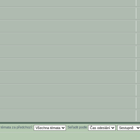
t témata za předchozí:
Seřadit podle