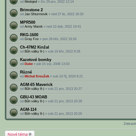
od
Medojed
» čtv 29 pro, 2022 12:14
Brimstone 2
od
Jan Shturmovik
» ned 27 lis, 2022 18:20
MPR500
od
Army Marek
» ned 10 dub, 2022 19:41
RKG-1600
od
Gray Fox
» pon 28 bře, 2022 19:26
Ch-47M2 Kinžal
od
Bůh války 8-)
» sob 19 bře, 2022 9:28
Kazetové bomby
od
Duke
» pát 15 srp, 2008 13:03
Různé
od
Michal Kroužek
» sob 10 říj, 2020 8:21
AGM-65 Maverick
od
Bůh války 8-)
» sob 21 pro, 2013 20:27
GBU-43 MOAB
od
Bůh války 8-)
» sob 21 pro, 2013 20:28
AGM-114
od
Bůh války 8-)
» sob 21 pro, 2013 20:26
Zobrazi
Nové téma