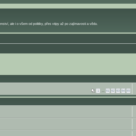
ství, ale i o všem od politiky, přes vtipy až po zajímavosti a vědu.
1
…
61
62
63
64
65