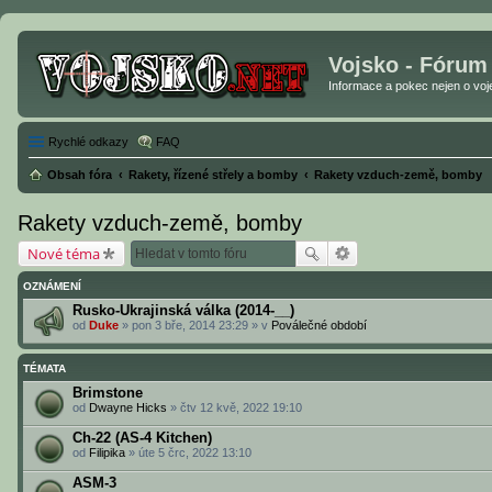
Vojsko - Fórum
Informace a pokec nejen o vojen
Rychlé odkazy
FAQ
Obsah fóra
Rakety, řízené střely a bomby
Rakety vzduch-země, bomby
Rakety vzduch-země, bomby
Nové téma
OZNÁMENÍ
Rusko-Ukrajinská válka (2014-__)
od
Duke
» pon 3 bře, 2014 23:29 » v
Poválečné období
TÉMATA
Brimstone
od
Dwayne Hicks
» čtv 12 kvě, 2022 19:10
Ch-22 (AS-4 Kitchen)
od
Filipika
» úte 5 črc, 2022 13:10
ASM-3