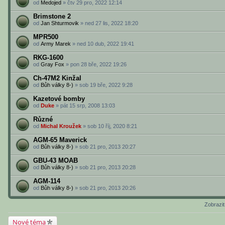
od
Medojed
» čtv 29 pro, 2022 12:14
Brimstone 2
od
Jan Shturmovik
» ned 27 lis, 2022 18:20
MPR500
od
Army Marek
» ned 10 dub, 2022 19:41
RKG-1600
od
Gray Fox
» pon 28 bře, 2022 19:26
Ch-47M2 Kinžal
od
Bůh války 8-)
» sob 19 bře, 2022 9:28
Kazetové bomby
od
Duke
» pát 15 srp, 2008 13:03
Různé
od
Michal Kroužek
» sob 10 říj, 2020 8:21
AGM-65 Maverick
od
Bůh války 8-)
» sob 21 pro, 2013 20:27
GBU-43 MOAB
od
Bůh války 8-)
» sob 21 pro, 2013 20:28
AGM-114
od
Bůh války 8-)
» sob 21 pro, 2013 20:26
Zobrazi
Nové téma