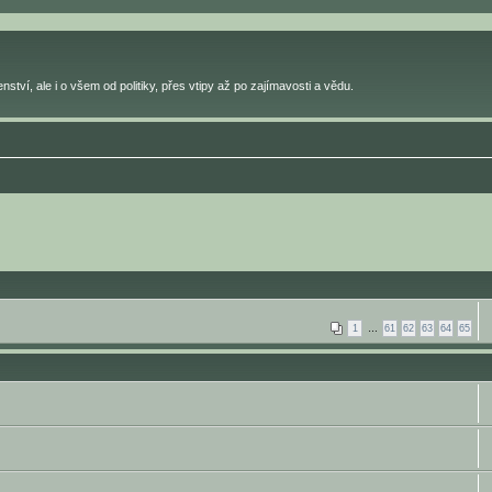
ství, ale i o všem od politiky, přes vtipy až po zajímavosti a vědu.
1
…
61
62
63
64
65