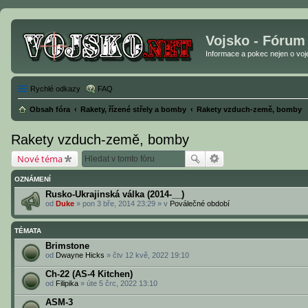
Vojsko - Fórum
Informace a pokec nejen o vojen
Rychlé odkazy
FAQ
Obsah fóra
Rakety, řízené střely a bomby
Rakety vzduch-země, bomby
Rakety vzduch-země, bomby
Nové téma
OZNÁMENÍ
Rusko-Ukrajinská válka (2014-__)
od
Duke
» pon 3 bře, 2014 23:29 » v
Poválečné období
TÉMATA
Brimstone
od
Dwayne Hicks
» čtv 12 kvě, 2022 19:10
Ch-22 (AS-4 Kitchen)
od
Filipika
» úte 5 črc, 2022 13:10
ASM-3