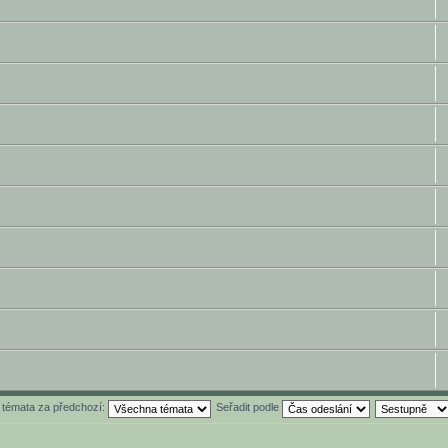
t témata za předchozí:
Seřadit podle